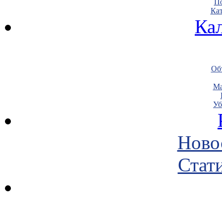
По
Кат
Ка
Объ
Ма
Уб
Ново
Стати