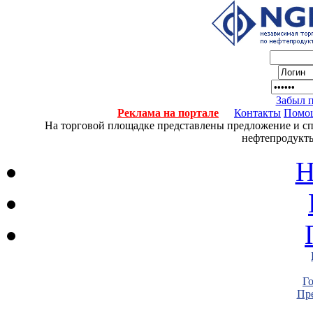
Забыл 
Реклама на портале
Контакты
Помо
На торговой площадке представлены предложение и спро
нефтепродукты
Н
Г
Пре