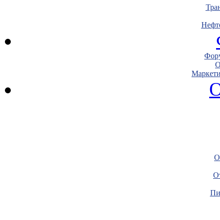
Тра
Нефт
Фору
О
Маркети
О
О
О
Пи