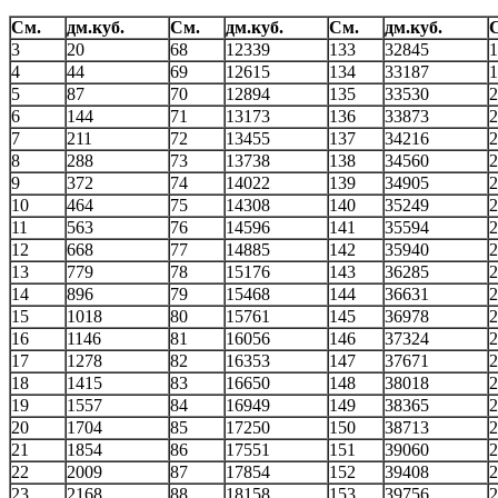
См.
дм.куб.
См.
дм.куб.
См.
дм.куб.
3
20
68
12339
133
32845
1
4
44
69
12615
134
33187
1
5
87
70
12894
135
33530
2
6
144
71
13173
136
33873
2
7
211
72
13455
137
34216
2
8
288
73
13738
138
34560
2
9
372
74
14022
139
34905
2
10
464
75
14308
140
35249
2
11
563
76
14596
141
35594
2
12
668
77
14885
142
35940
2
13
779
78
15176
143
36285
2
14
896
79
15468
144
36631
2
15
1018
80
15761
145
36978
2
16
1146
81
16056
146
37324
2
17
1278
82
16353
147
37671
2
18
1415
83
16650
148
38018
2
19
1557
84
16949
149
38365
2
20
1704
85
17250
150
38713
2
21
1854
86
17551
151
39060
2
22
2009
87
17854
152
39408
2
23
2168
88
18158
153
39756
2