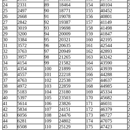
24
2331
89
18464
154
40104
2
25
2497
90
18771
155
40452
2
26
2668
91
19078
156
40801
2
27
2842
92
19387
157
41149
2
28
3019
93
19698
158
41498
2
29
3200
94
20009
159
41847
2
30
3384
95
20321
160
42195
2
31
3572
96
20635
161
42544
2
32
3763
97
20949
162
42893
2
33
3957
98
21265
163
43242
2
34
4154
99
21582
164
43590
2
35
4354
100
21899
165
43939
2
36
4557
101
22218
166
44288
2
37
4763
102
22538
167
44637
2
38
4972
103
22859
168
44985
2
39
5183
104
23180
169
45334
2
40
5397
105
23503
170
45682
2
41
5614
106
23826
171
46031
2
42
5834
107
24151
172
46379
2
43
6056
108
24476
173
46727
2
44
6281
109
24802
174
47075
2
45
6508
110
25129
175
47423
2