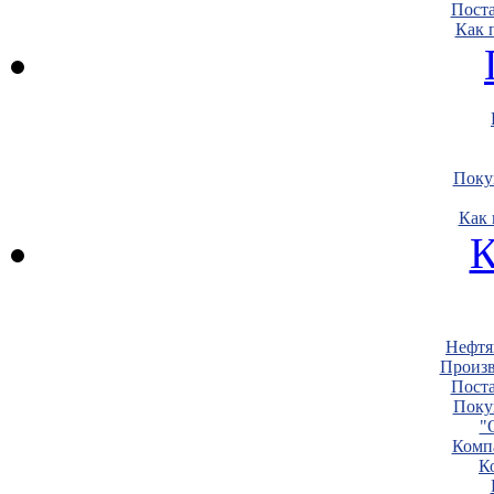
Пост
Как 
Поку
Как 
К
Нефтя
Произв
Пост
Поку
"
Комп
К