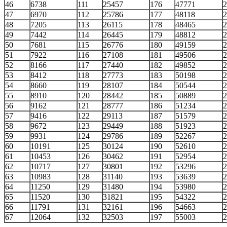
46
6738
111
25457
176
47771
2
47
6970
112
25786
177
48118
2
48
7205
113
26115
178
48465
2
49
7442
114
26445
179
48812
2
50
7681
115
26776
180
49159
2
51
7922
116
27108
181
49506
2
52
8166
117
27440
182
49852
2
53
8412
118
27773
183
50198
2
54
8660
119
28107
184
50544
2
55
8910
120
28442
185
50889
2
56
9162
121
28777
186
51234
2
57
9416
122
29113
187
51579
2
58
9672
123
29449
188
51923
2
59
9931
124
29786
189
52267
2
60
10191
125
30124
190
52610
2
61
10453
126
30462
191
52954
2
62
10717
127
30801
192
53296
2
63
10983
128
31140
193
53639
2
64
11250
129
31480
194
53980
2
65
11520
130
31821
195
54322
2
66
11791
131
32161
196
54663
2
67
12064
132
32503
197
55003
2