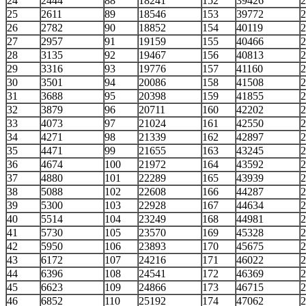
24
2444
88
18241
152
39426
2
25
2611
89
18546
153
39772
2
26
2782
90
18852
154
40119
2
27
2957
91
19159
155
40466
2
28
3135
92
19467
156
40813
2
29
3316
93
19776
157
41160
2
30
3501
94
20086
158
41508
2
31
3688
95
20398
159
41855
2
32
3879
96
20711
160
42202
2
33
4073
97
21024
161
42550
2
34
4271
98
21339
162
42897
2
35
4471
99
21655
163
43245
2
36
4674
100
21972
164
43592
2
37
4880
101
22289
165
43939
2
38
5088
102
22608
166
44287
2
39
5300
103
22928
167
44634
2
40
5514
104
23249
168
44981
2
41
5730
105
23570
169
45328
2
42
5950
106
23893
170
45675
2
43
6172
107
24216
171
46022
2
44
6396
108
24541
172
46369
2
45
6623
109
24866
173
46715
2
46
6852
110
25192
174
47062
2