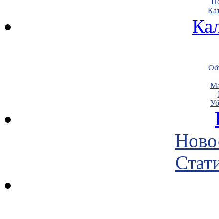
По
Кат
Ка
Объ
Ма
Уб
Ново
Стати