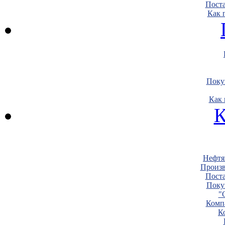
Пост
Как 
Поку
Как 
К
Нефтя
Произв
Пост
Поку
"
Комп
К