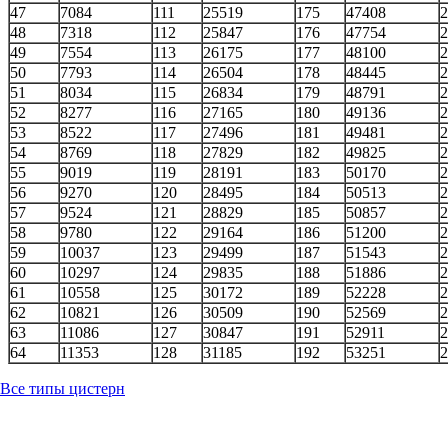
47
7084
111
25519
175
47408
2
48
7318
112
25847
176
47754
2
49
7554
113
26175
177
48100
2
50
7793
114
26504
178
48445
2
51
8034
115
26834
179
48791
2
52
8277
116
27165
180
49136
2
53
8522
117
27496
181
49481
2
54
8769
118
27829
182
49825
2
55
9019
119
28191
183
50170
2
56
9270
120
28495
184
50513
2
57
9524
121
28829
185
50857
2
58
9780
122
29164
186
51200
2
59
10037
123
29499
187
51543
2
60
10297
124
29835
188
51886
2
61
10558
125
30172
189
52228
2
62
10821
126
30509
190
52569
2
63
11086
127
30847
191
52911
2
64
11353
128
31185
192
53251
2
Все типы цистерн