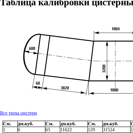
Таблица калибровки цистерны
Все типы цистерн
См.
дм.куб.
См.
дм.куб.
См.
дм.куб.
1
6
65
11622
129
31524
1