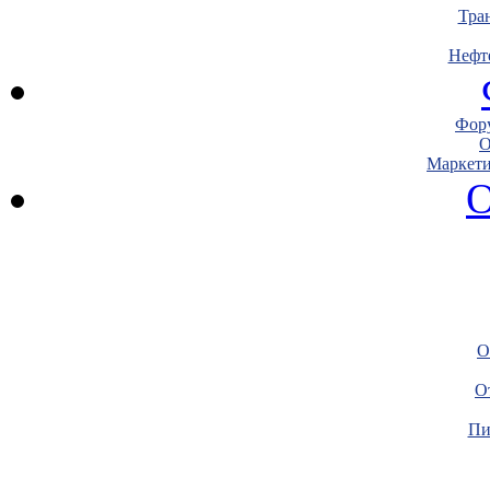
Тра
Нефт
Фору
О
Маркети
О
О
О
Пи