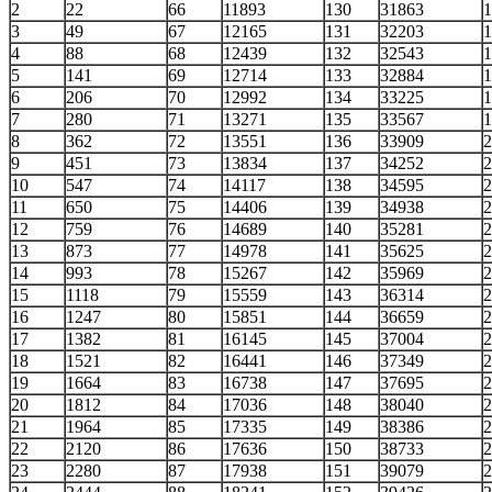
2
22
66
11893
130
31863
1
3
49
67
12165
131
32203
1
4
88
68
12439
132
32543
1
5
141
69
12714
133
32884
1
6
206
70
12992
134
33225
1
7
280
71
13271
135
33567
1
8
362
72
13551
136
33909
2
9
451
73
13834
137
34252
2
10
547
74
14117
138
34595
2
11
650
75
14406
139
34938
2
12
759
76
14689
140
35281
2
13
873
77
14978
141
35625
2
14
993
78
15267
142
35969
2
15
1118
79
15559
143
36314
2
16
1247
80
15851
144
36659
2
17
1382
81
16145
145
37004
2
18
1521
82
16441
146
37349
2
19
1664
83
16738
147
37695
2
20
1812
84
17036
148
38040
2
21
1964
85
17335
149
38386
2
22
2120
86
17636
150
38733
2
23
2280
87
17938
151
39079
2