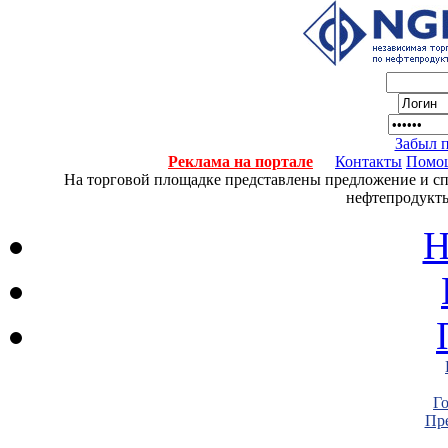
Забыл 
Реклама на портале
Контакты
Помо
На торговой площадке представлены предложение и спро
нефтепродукты
Н
Г
Пре