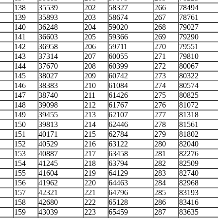
138
35539
202
58327
266
78494
139
35893
203
58674
267
78761
140
36248
204
59020
268
79027
141
36603
205
59366
269
79290
142
36958
206
59711
270
79551
143
37314
207
60055
271
79810
144
37670
208
60399
272
80067
145
38027
209
60742
273
80322
146
38383
210
61084
274
80574
147
38740
211
61426
275
80825
148
39098
212
61767
276
81072
149
39455
213
62107
277
81318
150
39813
214
62446
278
81561
151
40171
215
62784
279
81802
152
40529
216
63122
280
82040
153
40887
217
63458
281
82276
154
41245
218
63794
282
82509
155
41604
219
64129
283
82740
156
41962
220
64463
284
82968
157
42321
221
64796
285
83193
158
42680
222
65128
286
83416
159
43039
223
65459
287
83635