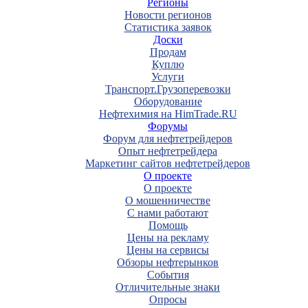
Регионы
Новости регионов
Статистика заявок
Доски
Продам
Куплю
Услуги
Транспорт.Грузоперевозки
Оборудование
Нефтехимия на HimTrade.RU
Форумы
Форум для нефтетрейдеров
Опыт нефтетрейдера
Маркетинг сайтов нефтетрейдеров
О проекте
О проекте
О мошенничестве
С нами работают
Помощь
Цены на рекламу
Цены на сервисы
Обзоры нефтерынков
События
Отличительные знаки
Опросы