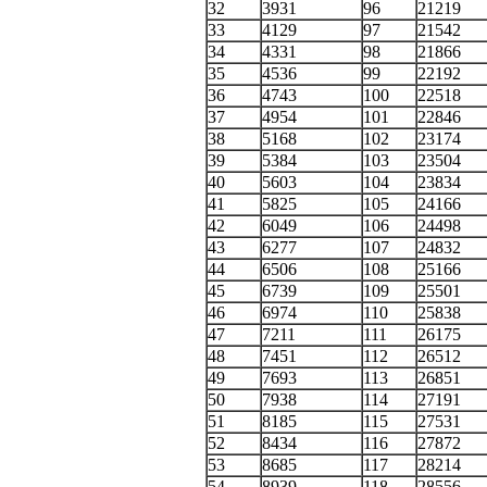
32
3931
96
21219
33
4129
97
21542
34
4331
98
21866
35
4536
99
22192
36
4743
100
22518
37
4954
101
22846
38
5168
102
23174
39
5384
103
23504
40
5603
104
23834
41
5825
105
24166
42
6049
106
24498
43
6277
107
24832
44
6506
108
25166
45
6739
109
25501
46
6974
110
25838
47
7211
111
26175
48
7451
112
26512
49
7693
113
26851
50
7938
114
27191
51
8185
115
27531
52
8434
116
27872
53
8685
117
28214
54
8939
118
28556