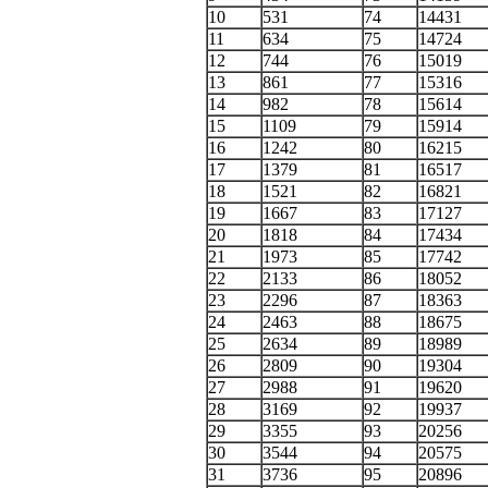
10
531
74
14431
11
634
75
14724
12
744
76
15019
13
861
77
15316
14
982
78
15614
15
1109
79
15914
16
1242
80
16215
17
1379
81
16517
18
1521
82
16821
19
1667
83
17127
20
1818
84
17434
21
1973
85
17742
22
2133
86
18052
23
2296
87
18363
24
2463
88
18675
25
2634
89
18989
26
2809
90
19304
27
2988
91
19620
28
3169
92
19937
29
3355
93
20256
30
3544
94
20575
31
3736
95
20896