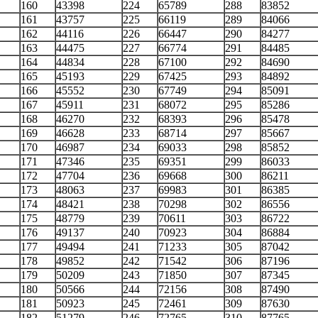
160
43398
224
65789
288
83852
161
43757
225
66119
289
84066
162
44116
226
66447
290
84277
163
44475
227
66774
291
84485
164
44834
228
67100
292
84690
165
45193
229
67425
293
84892
166
45552
230
67749
294
85091
167
45911
231
68072
295
85286
168
46270
232
68393
296
85478
169
46628
233
68714
297
85667
170
46987
234
69033
298
85852
171
47346
235
69351
299
86033
172
47704
236
69668
300
86211
173
48063
237
69983
301
86385
174
48421
238
70298
302
86556
175
48779
239
70611
303
86722
176
49137
240
70923
304
86884
177
49494
241
71233
305
87042
178
49852
242
71542
306
87196
179
50209
243
71850
307
87345
180
50566
244
72156
308
87490
181
50923
245
72461
309
87630
182
51279
246
72765
310
87765