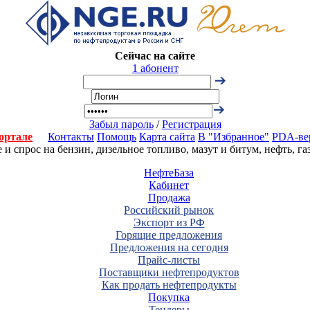
Сейчас на сайте
1 абонент
Забыл пароль
/
Регистрация
ортале
Контакты
Помощь
Карта сайта
В "Избранное"
PDA-ве
 спрос на бензин, дизельное топливо, мазут и битум, нефть, г
НефтеБаза
Кабинет
Продажа
Российский рынок
Экспорт из РФ
Горящие предложения
Предложения на сегодня
Прайс-листы
Поставщики нефтепродуктов
Как продать нефтепродукты
Покупка
Тендеры