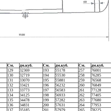
См.
дм.куб.
См.
дм.куб.
См.
дм.куб.
129
32369
193
55178
257
76001
130
32719
194
55530
258
76285
131
33070
195
55881
259
76568
132
33421
196
56232
260
76849
133
33773
197
56583
261
77128
134
34125
198
56933
262
77405
135
34478
199
57282
263
77680
136
34831
200
57631
264
77953
137
35185
201
57979
265
78225