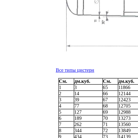
Все типы цистерн
См.
дм.куб.
См.
дм.куб.
1
3
65
11866
2
14
66
12144
3
39
67
12423
4
77
68
12705
5
127
69
12988
6
189
70
13273
7
262
71
13560
8
344
72
13849
9
434
73
14139