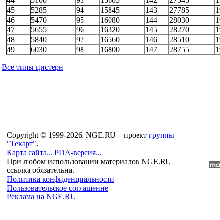
44
5100
93
15605
142
27545
1
45
5285
94
15845
143
27785
1
46
5470
95
16080
144
28030
1
47
5655
96
16320
145
28270
1
48
5840
97
16560
146
28510
1
49
6030
98
16800
147
28755
1
Все типы цистерн
Copyright © 1999-2026, NGE.RU – проект
группы
"Текарт"
.
Карта сайта...
PDA-версия...
При любом использовании материалов NGE.RU
ссылка обязательна.
Политика конфиденциальности
Пользовательское соглашение
Реклама на NGE.RU