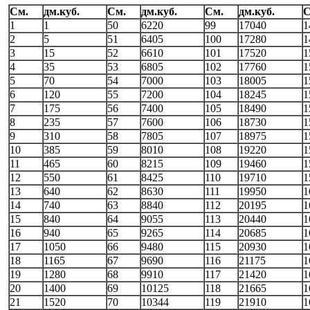
См.
дм.куб.
См.
дм.куб.
См.
дм.куб.
С
1
1
50
6220
99
17040
1
2
5
51
6405
100
17280
1
3
15
52
6610
101
17520
1
4
35
53
6805
102
17760
1
5
70
54
7000
103
18005
1
6
120
55
7200
104
18245
1
7
175
56
7400
105
18490
1
8
235
57
7600
106
18730
1
9
310
58
7805
107
18975
1
10
385
59
8010
108
19220
1
11
465
60
8215
109
19460
1
12
550
61
8425
110
19710
1
13
640
62
8630
111
19950
1
14
740
63
8840
112
20195
1
15
840
64
9055
113
20440
1
16
940
65
9265
114
20685
1
17
1050
66
9480
115
20930
1
18
1165
67
9690
116
21175
1
19
1280
68
9910
117
21420
1
20
1400
69
10125
118
21665
1
21
1520
70
10344
119
21910
1