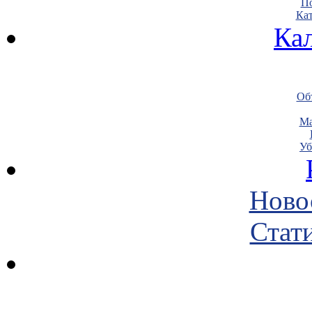
По
Кат
Ка
Объ
Ма
Уб
Ново
Стати