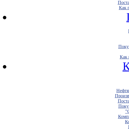
Пост
Как 
Поку
Как 
К
Нефтя
Произв
Пост
Поку
"
Комп
К