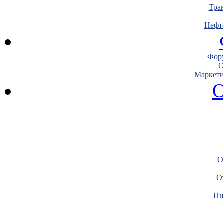
Тра
Нефт
Фору
О
Маркети
О
О
О
Пи