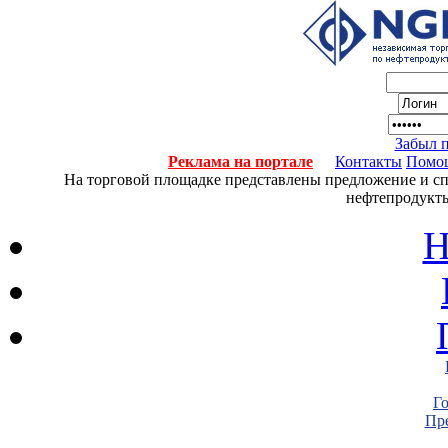
Забыл 
Реклама на портале
Контакты
Помо
На торговой площадке представлены предложение и спро
нефтепродукты
Н
Г
Пре