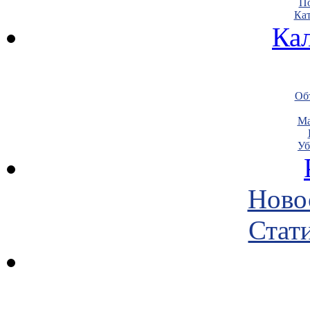
По
Кат
Ка
Объ
Ма
Уб
Ново
Стати