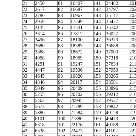
21
2450
81
16407
141
34482
20
22
2617
82
16687
142
34797
20
23
2786
83
16967
143
35112
20
24
2959
84
17249
144
35427
20
25
3135
85
17531
145
35742
20
26
3314
86
17815
146
36057
20
27
3496
87
18100
147
36373
20
28
3680
88
18385
148
36688
20
29
3868
89
18672
149
37003
20
30
4058
90
18959
150
37318
21
31
4251
91
19247
151
37634
21
32
4447
92
19536
152
37950
21
33
4645
93
19826
153
38265
21
34
4846
94
20117
154
38581
21
35
5049
95
20409
155
38896
21
36
5255
96
20702
156
39212
21
37
5463
97
20995
157
39527
21
38
5673
98
21289
158
39842
21
39
5886
99
21584
159
40158
21
40
6101
100
21880
160
40473
22
41
6318
101
22176
161
40788
22
42
6538
102
22473
162
41102
22