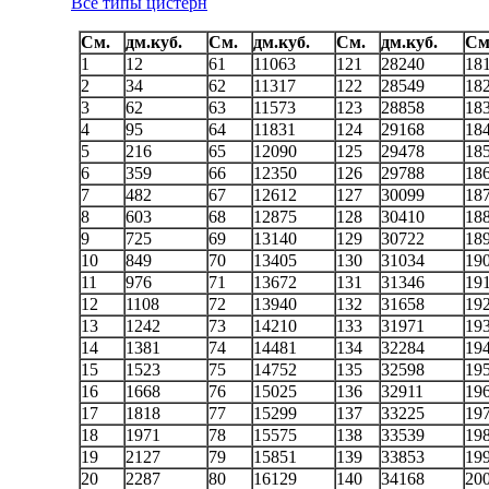
Все типы цистерн
См.
дм.куб.
См.
дм.куб.
См.
дм.куб.
См
1
12
61
11063
121
28240
18
2
34
62
11317
122
28549
18
3
62
63
11573
123
28858
18
4
95
64
11831
124
29168
18
5
216
65
12090
125
29478
18
6
359
66
12350
126
29788
18
7
482
67
12612
127
30099
18
8
603
68
12875
128
30410
18
9
725
69
13140
129
30722
18
10
849
70
13405
130
31034
19
11
976
71
13672
131
31346
19
12
1108
72
13940
132
31658
19
13
1242
73
14210
133
31971
19
14
1381
74
14481
134
32284
19
15
1523
75
14752
135
32598
19
16
1668
76
15025
136
32911
19
17
1818
77
15299
137
33225
19
18
1971
78
15575
138
33539
19
19
2127
79
15851
139
33853
19
20
2287
80
16129
140
34168
20