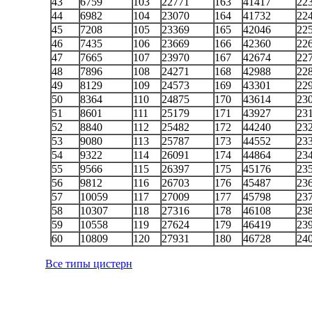
43
6759
103
22771
163
41417
22
44
6982
104
23070
164
41732
22
45
7208
105
23369
165
42046
22
46
7435
106
23669
166
42360
22
47
7665
107
23970
167
42674
22
48
7896
108
24271
168
42988
22
49
8129
109
24573
169
43301
22
50
8364
110
24875
170
43614
23
51
8601
111
25179
171
43927
23
52
8840
112
25482
172
44240
23
53
9080
113
25787
173
44552
23
54
9322
114
26091
174
44864
23
55
9566
115
26397
175
45176
23
56
9812
116
26703
176
45487
23
57
10059
117
27009
177
45798
23
58
10307
118
27316
178
46108
23
59
10558
119
27624
179
46419
23
60
10809
120
27931
180
46728
24
Все типы цистерн