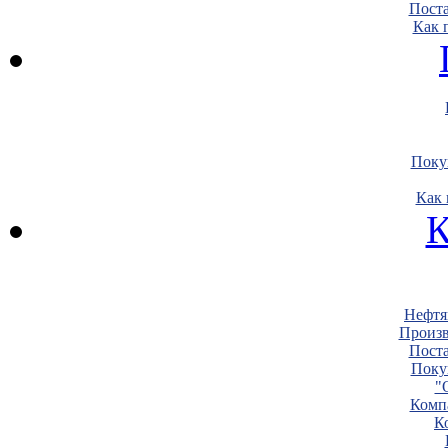
Пост
Как 
Поку
Как 
К
Нефтя
Произв
Пост
Поку
"
Комп
К