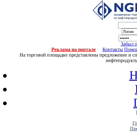
Забыл 
Реклама на портале
Контакты
Помо
На торговой площадке представлены предложение и спро
нефтепродукты
Н
Г
Пре