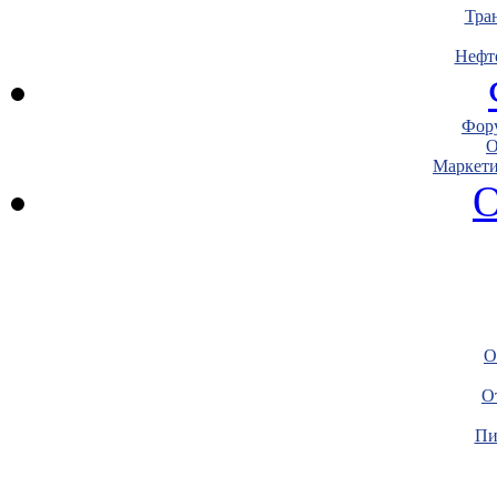
Тра
Нефт
Фору
О
Маркети
О
О
О
Пи