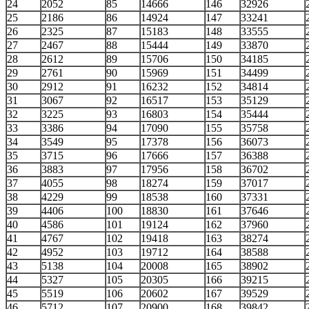
24
2052
85
14666
146
32926
25
2186
86
14924
147
33241
26
2325
87
15183
148
33555
27
2467
88
15444
149
33870
28
2612
89
15706
150
34185
29
2761
90
15969
151
34499
30
2912
91
16232
152
34814
31
3067
92
16517
153
35129
32
3225
93
16803
154
35444
33
3386
94
17090
155
35758
34
3549
95
17378
156
36073
35
3715
96
17666
157
36388
36
3883
97
17956
158
36702
37
4055
98
18274
159
37017
38
4229
99
18538
160
37331
39
4406
100
18830
161
37646
40
4586
101
19124
162
37960
41
4767
102
19418
163
38274
42
4952
103
19712
164
38588
43
5138
104
20008
165
38902
44
5327
105
20305
166
39215
45
5519
106
20602
167
39529
46
5712
107
20900
168
39842