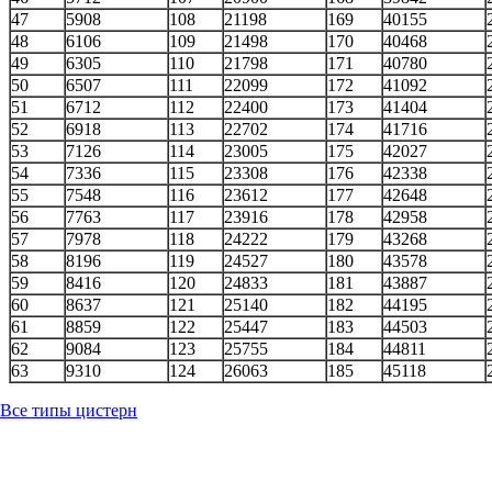
47
5908
108
21198
169
40155
48
6106
109
21498
170
40468
49
6305
110
21798
171
40780
50
6507
111
22099
172
41092
51
6712
112
22400
173
41404
52
6918
113
22702
174
41716
53
7126
114
23005
175
42027
54
7336
115
23308
176
42338
55
7548
116
23612
177
42648
56
7763
117
23916
178
42958
57
7978
118
24222
179
43268
58
8196
119
24527
180
43578
59
8416
120
24833
181
43887
60
8637
121
25140
182
44195
61
8859
122
25447
183
44503
62
9084
123
25755
184
44811
63
9310
124
26063
185
45118
Все типы цистерн