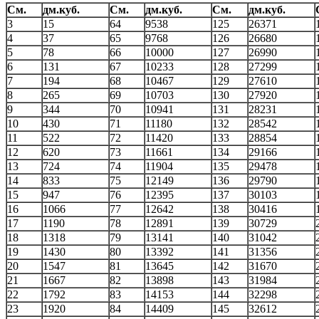
См.
дм.куб.
См.
дм.куб.
См.
дм.куб.
3
15
64
9538
125
26371
4
37
65
9768
126
26680
5
78
66
10000
127
26990
6
131
67
10233
128
27299
7
194
68
10467
129
27610
8
265
69
10703
130
27920
9
344
70
10941
131
28231
10
430
71
11180
132
28542
11
522
72
11420
133
28854
12
620
73
11661
134
29166
13
724
74
11904
135
29478
14
833
75
12149
136
29790
15
947
76
12395
137
30103
16
1066
77
12642
138
30416
17
1190
78
12891
139
30729
18
1318
79
13141
140
31042
19
1430
80
13392
141
31356
20
1547
81
13645
142
31670
21
1667
82
13898
143
31984
22
1792
83
14153
144
32298
23
1920
84
14409
145
32612