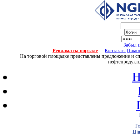
Забыл 
Реклама на портале
Контакты
Помо
На торговой площадке представлены предложение и спро
нефтепродукты
Н
Г
Пре