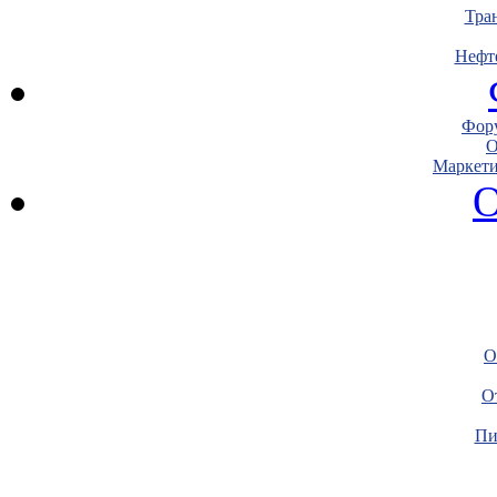
Тра
Нефт
Фору
О
Маркети
О
О
О
Пи