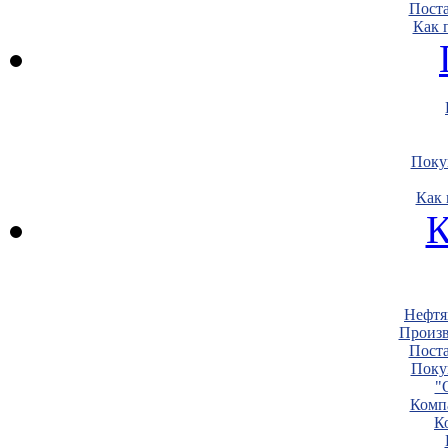
Пост
Как 
Поку
Как 
К
Нефтя
Произв
Пост
Поку
"
Комп
К