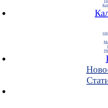
По
Кат
Ка
Объ
Ма
Уб
Ново
Стати