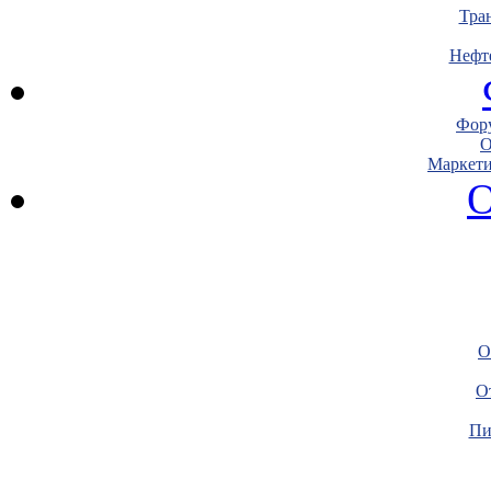
Тра
Нефт
Фору
О
Маркети
О
О
О
Пи