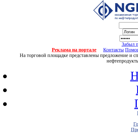
Забыл 
Реклама на портале
Контакты
Помо
На торговой площадке представлены предложение и спро
нефтепродукты
Н
Г
Пре