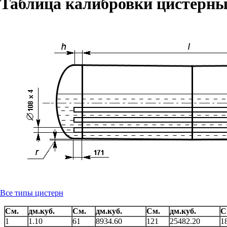
Таблица калибровки цистерны
Все типы цистерн
См.
дм.куб.
См.
дм.куб.
См.
дм.куб.
С
1
1.10
61
8934.60
121
25482.20
1