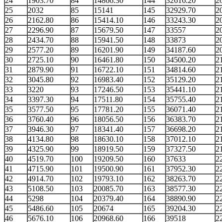
24
1903.70
84
14866.30
144
32616.20
2
25
2032
85
15141
145
32929.70
2
26
2162.80
86
15414.10
146
33243.30
2
27
2296.90
87
15679.50
147
33557
2
28
2434.70
88
15941.50
148
33873
2
29
2577.20
89
16201.90
149
34187.60
2
30
2725.10
90
16461.80
150
34500.20
2
31
2879.90
91
16722.10
151
34814.60
2
32
3045.80
92
16983.40
152
35129.20
2
33
3220
93
17246.50
153
35441.10
2
34
3397.30
94
17511.80
154
35755.40
2
35
3577.50
95
17781.20
155
36071.40
2
36
3760.40
96
18056.50
156
36383.70
2
37
3946.30
97
18341.40
157
36698.20
2
38
4134.80
98
18630.10
158
37012.10
2
39
4325.90
99
18919.50
159
37327.50
2
40
4519.70
100
19209.50
160
37633
2
41
4715.90
101
19500.90
161
37952.30
2
42
4914.70
102
19793.10
162
38263.70
2
43
5108.50
103
20085.70
163
38577.30
2
44
5298
104
20379.40
164
38890.90
2
45
5486.60
105
20674
165
39204.30
2
46
5676.10
106
20968.60
166
39518
2