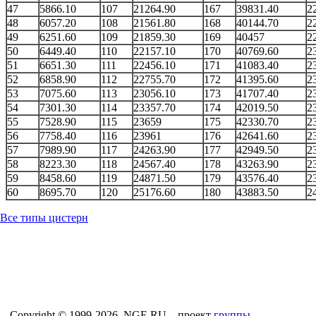
47
5866.10
107
21264.90
167
39831.40
2
48
6057.20
108
21561.80
168
40144.70
2
49
6251.60
109
21859.30
169
40457
2
50
6449.40
110
22157.10
170
40769.60
2
51
6651.30
111
22456.10
171
41083.40
2
52
6858.90
112
22755.70
172
41395.60
2
53
7075.60
113
23056.10
173
41707.40
2
54
7301.30
114
23357.70
174
42019.50
2
55
7528.90
115
23659
175
42330.70
2
56
7758.40
116
23961
176
42641.60
2
57
7989.90
117
24263.90
177
42949.50
2
58
8223.30
118
24567.40
178
43263.90
2
59
8458.60
119
24871.50
179
43576.40
2
60
8695.70
120
25176.60
180
43883.50
2
Все типы цистерн
Copyright © 1999-2026, NGE.RU – проект
группы