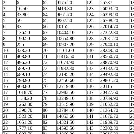
2
6
62
9175.20
122
25787
1
3
16.50
63
9419.80
123
26093.20
1
4
33.80
64
9661.70
124
26399.90
1
5
59
65
9907.50
125
26708.20
1
6
93
66
10155
126
27014.70
1
7
136.50
67
10404.10
127
27322.80
1
8
190.50
68
10654.80
128
27631.20
1
9
255
69
10907.20
129
27940.10
1
10
328.20
70
11161.60
130
28249.50
1
11
408.80
71
11416.50
131
28560.70
1
12
496.20
72
11673.90
132
28870.90
1
13
589.70
73
11932.30
133
29182.20
1
14
689.10
74
12195.20
134
29492.30
1
15
793.90
75
12456.60
135
29801.20
1
16
903.80
76
12719.40
136
30115
1
17
1018.70
77
12983.50
137
30427.60
1
18
1138.20
78
13249.10
138
30739.90
1
19
1262.30
79
13515.90
139
31052.20
1
20
1390.70
80
13784.10
140
31364.70
2
21
1523.20
81
14053.60
141
31676.70
2
22
1651.20
82
14321.50
142
31989.70
2
23
1777.10
83
14593.50
143
32302.80
2