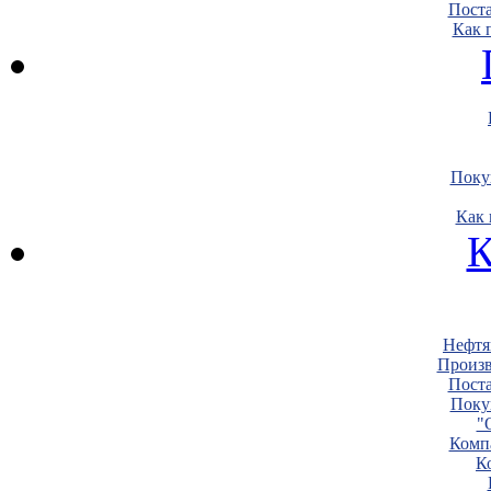
Пост
Как 
Поку
Как 
К
Нефтя
Произв
Пост
Поку
"
Комп
К