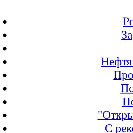
Р
З
Нефтя
Про
По
П
"Откры
С ре