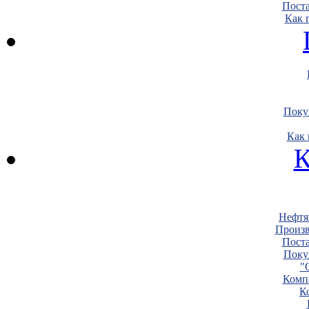
Пост
Как 
Поку
Как 
К
Нефтя
Произв
Пост
Поку
"
Комп
К