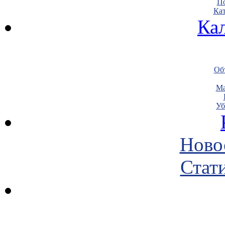
По
Кат
Ка
Объ
Ма
Уб
Ново
Стати