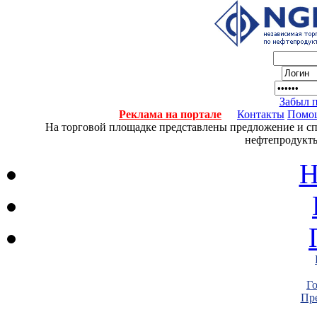
Забыл 
Реклама на портале
Контакты
Помо
На торговой площадке представлены предложение и спро
нефтепродукты
Н
Г
Пре