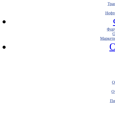
Тра
Нефт
Фору
О
Маркети
О
О
О
Пи