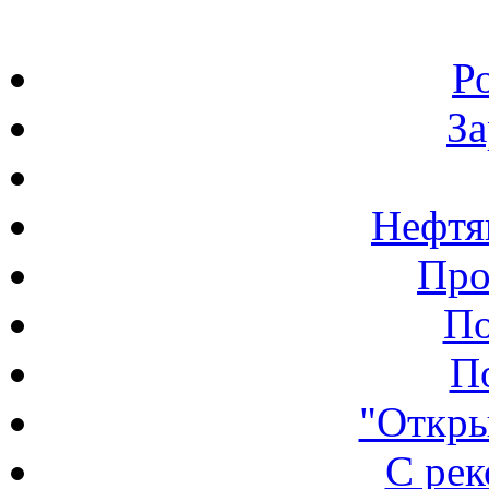
Р
З
Нефтя
Про
По
П
"Откры
С ре