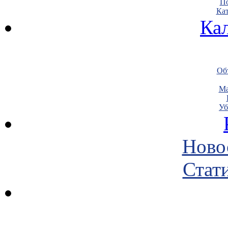
По
Кат
Ка
Объ
Ма
Уб
Ново
Стати