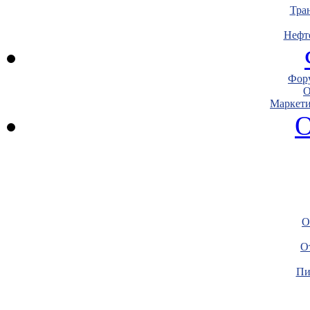
Тра
Нефт
Фору
О
Маркети
О
О
О
Пи