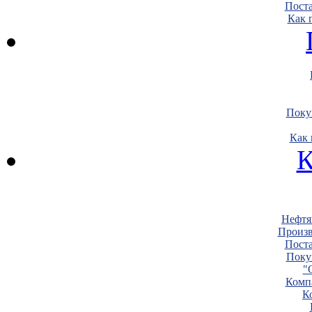
Пост
Как 
Поку
Как 
К
Нефтя
Произв
Пост
Поку
"
Комп
К