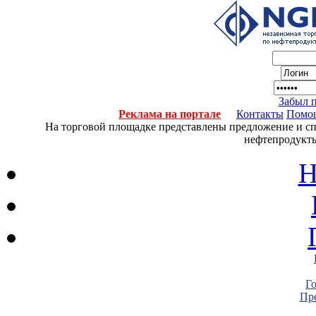
Забыл 
Реклама на портале
Контакты
Помо
На торговой площадке представлены предложение и спро
нефтепродукты
Н
Г
Пре