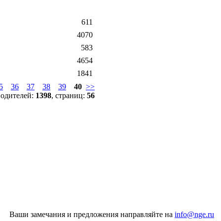
611
4070
583
4654
1841
5
36
37
38
39
40
>>
водителей:
1398
, страниц:
56
Ваши замечания и предложения направляйте на
info@nge.ru