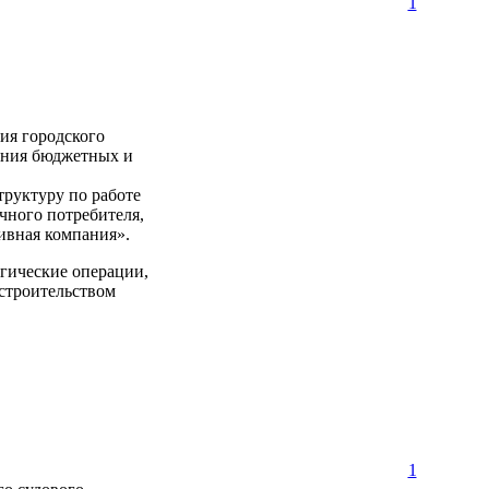
1
ия городского
ения бюджетных и
руктуру по работе
чного потребителя,
ивная компания».
огические операции,
 строительством
1