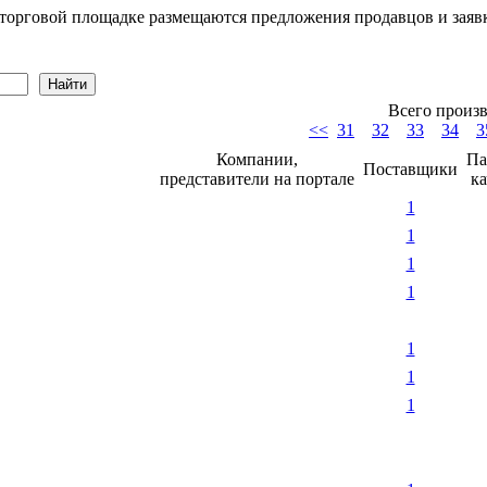
а торговой площадке размещаются предложения продавцов и заяв
Всего произ
<<
31
32
33
34
3
Компании,
Па
Поставщики
представители на портале
ка
1
1
1
1
1
1
1