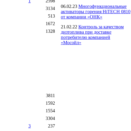
1
2598
06.02.23
Многофункциональные
3134
активаторы горения HiTECH 0810
513
от компании «ОНК»
1672
21.02.22
Контроль за качеством
1328
дизтоплива при доставке
потребителю компанией
«Мосойл»
3811
1592
1554
3304
3
237