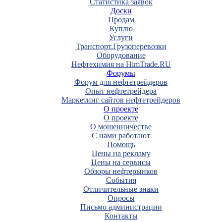
Статистика заявок
Доски
Продам
Куплю
Услуги
Транспорт.Грузоперевозки
Оборудование
Нефтехимия на HimTrade.RU
Форумы
Форум для нефтетрейдеров
Опыт нефтетрейдера
Маркетинг сайтов нефтетрейдеров
О проекте
О проекте
О мошенничестве
С нами работают
Помощь
Цены на рекламу
Цены на сервисы
Обзоры нефтерынков
События
Отличительные знаки
Опросы
Письмо администрации
Контакты