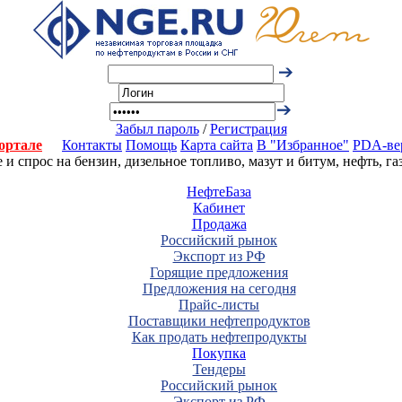
Забыл пароль
/
Регистрация
ортале
Контакты
Помощь
Карта сайта
В "Избранное"
PDA-ве
 спрос на бензин, дизельное топливо, мазут и битум, нефть, г
НефтеБаза
Кабинет
Продажа
Российский рынок
Экспорт из РФ
Горящие предложения
Предложения на сегодня
Прайс-листы
Поставщики нефтепродуктов
Как продать нефтепродукты
Покупка
Тендеры
Российский рынок
Экспорт из РФ