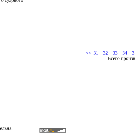
го судового
<<
31
32
33
34
3
Всего произ
ельна.