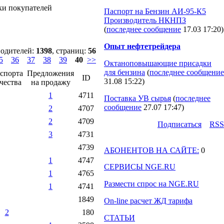
ки покупателей
Паспорт на Бензин АИ-95-К5
Производитель НКНПЗ
(
последнее сообщение
17.03 17:20
)
Опыт нефтетрейдера
водителей:
1398
, страниц:
56
5
36
37
38
39
40
>>
Октаноповышающие присадки
для бензина
(
последнее сообщение
спорта
Предложения
ID
31.08 15:22
)
чества
на продажу
1
4711
Поставка УВ сырья
(
последнее
сообщение
27.07 17:47
)
2
4707
2
4709
Подпиcаться
RSS
3
4731
4739
АБОНЕНТОВ НА САЙТЕ:
0
1
4747
СЕРВИСЫ NGE.RU
1
4765
Размести спрос на NGE.RU
1
4741
1849
On-line расчет ЖД тарифа
2
180
СТАТЬИ