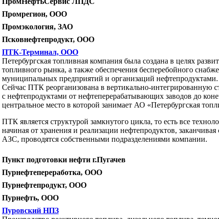
ПромНефтьСервис ЛПДС
Промрегион, ООО
Промэкология, ЗАО
Псковнефтепродукт, ООО
ПТК-Терминал, ООО
Петербургская топливная компания была создана в целях развит
топливного рынка, а также обеспечения бесперебойного снабж
муниципальных предприятий и организаций нефтепродуктами.
Сейчас ПТК реорганизована в вертикально-интегрированную ст
с нефтепродуктами от нефтеперерабатывающих заводов до коне
центральное место в которой занимает АО «Петербургская топл
ПТК является структурой замкнутого цикла, то есть все технол
начиная от хранения и реализации нефтепродуктов, заканчивая
АЗС, проводятся собственными подразделениями компании.
Пункт подготовки нефти г.Пугачев
Пурнефтепереработка, ООО
Пурнефтепродукт, ООО
Пурнефть, ООО
Пуровский НПЗ