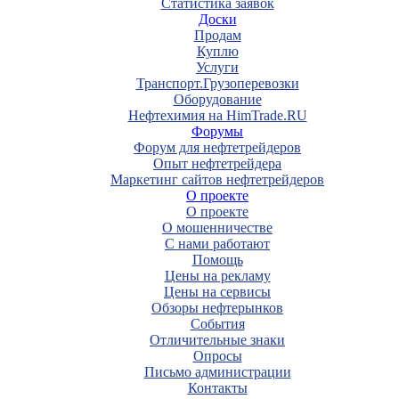
Статистика заявок
Доски
Продам
Куплю
Услуги
Транспорт.Грузоперевозки
Оборудование
Нефтехимия на HimTrade.RU
Форумы
Форум для нефтетрейдеров
Опыт нефтетрейдера
Маркетинг сайтов нефтетрейдеров
О проекте
О проекте
О мошенничестве
С нами работают
Помощь
Цены на рекламу
Цены на сервисы
Обзоры нефтерынков
События
Отличительные знаки
Опросы
Письмо администрации
Контакты