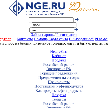
Забыл пароль
/
Регистрация
ортале
Контакты
Помощь
Карта сайта
В "Избранное"
PDA-ве
 спрос на бензин, дизельное топливо, мазут и битум, нефть, г
НефтеБаза
Кабинет
Продажа
Российский рынок
Экспорт из РФ
Горящие предложения
Предложения на сегодня
Прайс-листы
Поставщики нефтепродуктов
Как продать нефтепродукты
Покупка
Тендеры
Российский рынок
Экспорт из РФ