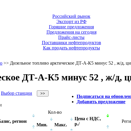
Российский рынок
Экспорт из РФ
Горящие предложения
Предложения на сегодня
Прайс-листы
Поставщики нефтепродуктов
Как продать нефтепродукты
во
>> Дизельное топливо арктическое ДТ-А-К5 минус 52 , ж/д, ц
ское ДТ-А-К5 минус 52 , ж/д, 
Выбор станции
Подписаться на обновлен
Добавить предложение
и
Кол-во
Цена с НДС,
Базис, регион
Реги
р./
Мин.
Макс.