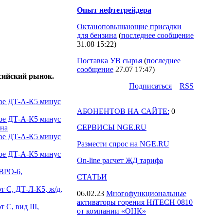
Опыт нефтетрейдера
Октаноповышающие присадки
для бензина
(
последнее сообщение
31.08 15:22
)
Поставка УВ сырья
(
последнее
сообщение
27.07 17:47
)
сийский рынок.
Подпиcаться
RSS
кое ДТ-А-К5 минус
АБОНЕНТОВ НА САЙТЕ:
0
кое ДТ-А-К5 минус
СЕРВИСЫ NGE.RU
рна
кое ДТ-А-К5 минус
Размести спрос на NGE.RU
кое ДТ-А-К5 минус
On-line расчет ЖД тарифа
ВРО-6,
СТАТЬИ
т C, ДТ-Л-К5, ж/д,
06.02.23
Многофункциональные
активаторы горения HiTECH 0810
 С, вид III,
от компании «ОНК»