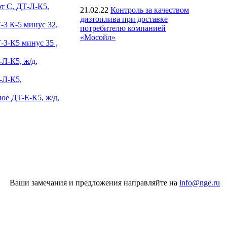
т С, ДТ-Л-К5,
21.02.22
Контроль за качеством
дизтоплива при доставке
-3 К-5 минус 32,
потребителю компанией
«Мосойл»
-З-К5 минус 35 ,
Л-К5, ж/д,
-Л-К5,
ое ДТ-Е-К5, ж/д,
Ваши замечания и предложения направляйте на
info@nge.ru