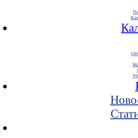
По
Кат
Ка
Объ
Ма
Уб
Ново
Стати