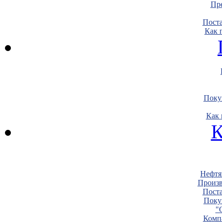
Пре
Пост
Как 
Поку
Как 
К
Нефтя
Произв
Пост
Поку
"
Комп