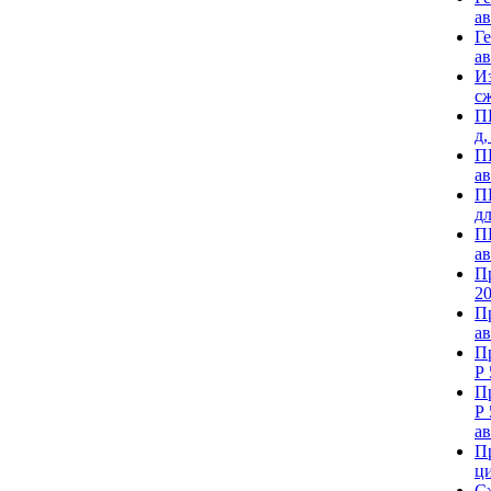
а
Ге
а
Из
сж
П
д,
П
ав
П
дл
П
а
П
20
П
ав
П
Р 
П
Р 
а
П
ци
С