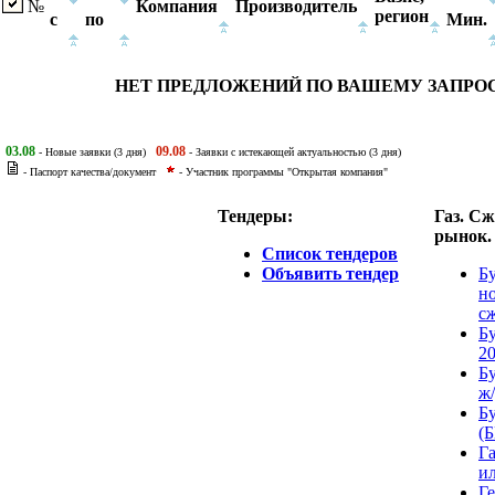
№
Компания
Производитель
регион
с
по
Мин.
НЕТ ПРЕДЛОЖЕНИЙ ПО ВАШЕМУ ЗАПРО
03.08
09.08
- Новые заявки (3 дня)
- Заявки с истекающей актуальностью (3 дня)
- Паспорт качества/документ
- Участник программы "Открытая компания"
Тендеры:
Газ. С
рынок.
Список тендеров
Объявить тендер
Б
но
сж
Б
20
Б
ж/
Б
(Б
Г
ил
Ге