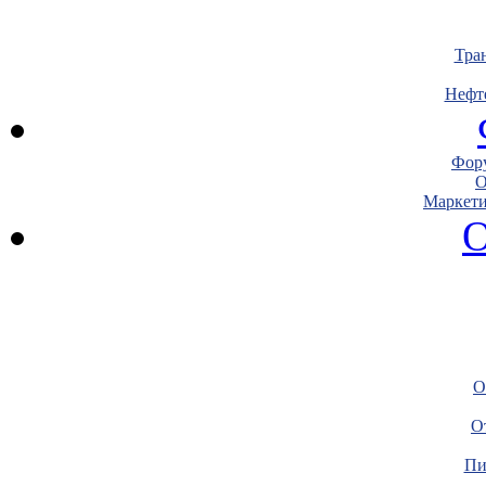
Тра
Нефт
Фору
О
Маркети
О
О
О
Пи