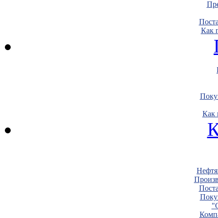
Пре
Пост
Как 
Поку
Как 
К
Нефтя
Произв
Пост
Поку
"
Комп