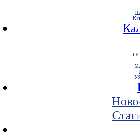
По
Кат
Ка
Объ
Ма
Уб
Ново
Стати