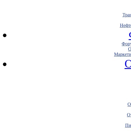
Тра
Нефт
Фору
О
Маркети
О
О
О
Пи