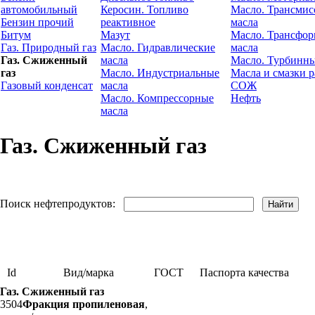
автомобильный
Керосин. Топливо
Масло. Трансми
Бензин прочий
реактивное
масла
Битум
Мазут
Масло. Трансфо
Газ. Природный газ
Масло. Гидравлические
масла
Газ. Сжиженный
масла
Масло. Турбинны
газ
Масло. Индустриальные
Масла и смазки р
Газовый конденсат
масла
СОЖ
Масло. Компрессорные
Нефть
масла
Газ. Сжиженный газ
Поиск нефтепродуктов:
Id
Вид/марка
ГОСТ
Паспорта качества
Газ. Сжиженный газ
3504
Фракция пропиленовая
,