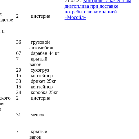
21.02.22
Контроль за качеством
дизтоплива при доставке
потребителю компанией
я
2
цистерна
«Мосойл»
одстве
 и
36
грузовой
автомобиль
67
барабан 44 кг
7
крытый
вагон
29
сухогруз
15
контейнер
33
брикет 25кг
15
контейнер
24
коробка 25кг
ского
2
цистерна
ля
й
в
31
мешок
7
крытый
вагон