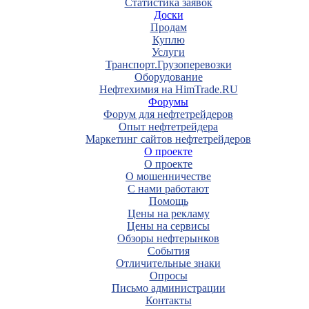
Статистика заявок
Доски
Продам
Куплю
Услуги
Транспорт.Грузоперевозки
Оборудование
Нефтехимия на HimTrade.RU
Форумы
Форум для нефтетрейдеров
Опыт нефтетрейдера
Маркетинг сайтов нефтетрейдеров
О проекте
О проекте
О мошенничестве
С нами работают
Помощь
Цены на рекламу
Цены на сервисы
Обзоры нефтерынков
События
Отличительные знаки
Опросы
Письмо администрации
Контакты