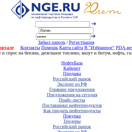
Забыл пароль
/
Регистрация
ортале
Контакты
Помощь
Карта сайта
В "Избранное"
PDA-ве
 спрос на бензин, дизельное топливо, мазут и битум, нефть, г
НефтеБаза
Кабинет
Продажа
Российский рынок
Экспорт из РФ
Горящие предложения
Предложения на сегодня
Прайс-листы
Поставщики нефтепродуктов
Как продать нефтепродукты
Покупка
Тендеры
Российский рынок
Экспорт из РФ