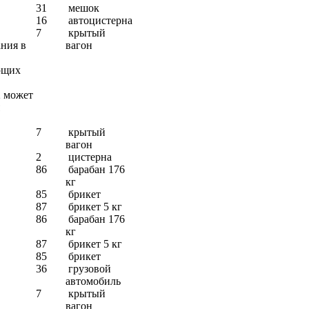
31
мешок
16
автоцистерна
7
крытый
ания в
вагон
ющих
2 может
7
крытый
вагон
2
цистерна
86
барабан 176
кг
85
брикет
87
брикет 5 кг
86
барабан 176
кг
87
брикет 5 кг
85
брикет
36
грузовой
автомобиль
7
крытый
вагон