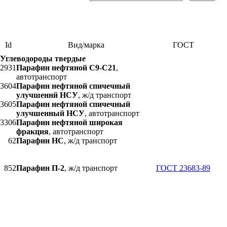
Id
Вид/марка
ГОСТ
Углеводороды твердые
2931
Парафин нефтяной С9-С21
,
автотранспорт
3604
Парафин нефтяной спичечный
улучшеннй НСУ
, ж/д транспорт
3605
Парафин нефтяной спичечный
улучшенный НСУ
, автотранспорт
3306
Парафин нефтяной широкая
фракция
, автотранспорт
62
Парафин НС
, ж/д транспорт
852
Парафин П-2
, ж/д транспорт
ГОСТ 23683-89