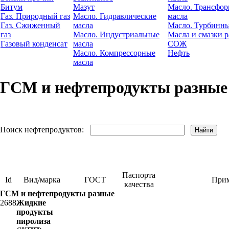
Битум
Мазут
Масло. Трансфо
Газ. Природный газ
Масло. Гидравлические
масла
Газ. Сжиженный
масла
Масло. Турбинны
газ
Масло. Индустриальные
Масла и смазки р
Газовый конденсат
масла
СОЖ
Масло. Компрессорные
Нефть
масла
ГСМ и нефтепродукты разные
Поиск нефтепродуктов:
Паспорта
Id
Вид/марка
ГОСТ
Прим
качества
ГСМ и нефтепродукты разные
2688
Жидкие
продукты
пиролиза