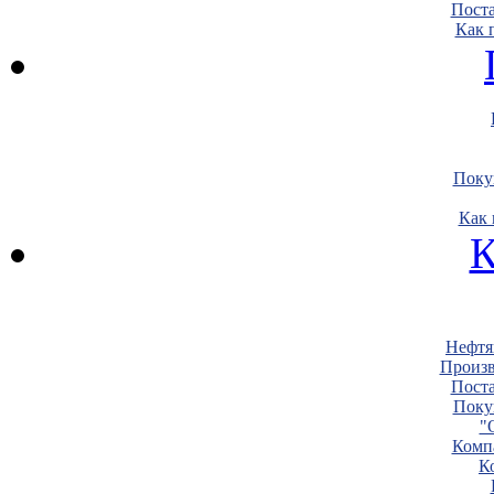
Пост
Как 
Поку
Как 
К
Нефтя
Произв
Пост
Поку
"
Комп
К