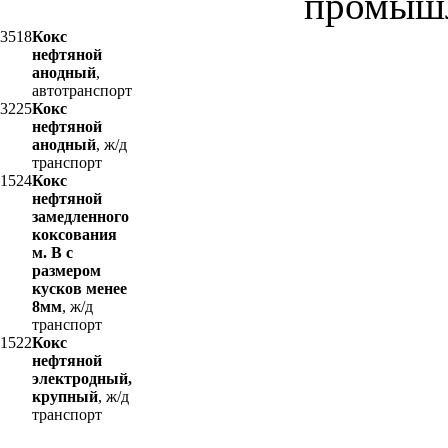
промышл
3518
Кокс
нефтяной
анодный
,
автотранспорт
3225
Кокс
нефтяной
анодный
, ж/д
транспорт
1524
Кокс
нефтяной
замедленного
коксования
м. В с
размером
кусков менее
8мм
, ж/д
транспорт
1522
Кокс
нефтяной
электродный,
крупный
, ж/д
транспорт