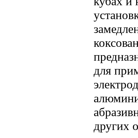
кубах и 
установ
замедле
коксова
предназ
для при
электро
алюмини
абразив
других 