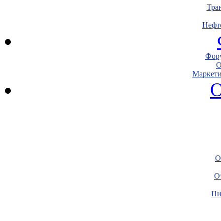
Тра
Нефт
Фору
О
Маркети
О
О
О
Пи