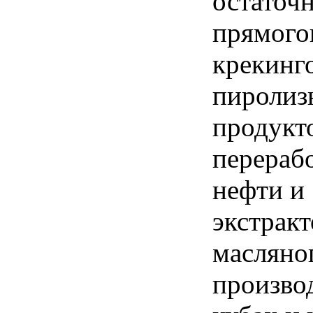
остаточ
прямого
крекинг
пиролиз
продукт
перераб
нефти и
экстракт
масляно
производ