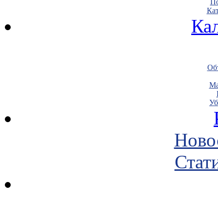
По
Кат
Ка
Объ
Ма
Уб
Ново
Стати