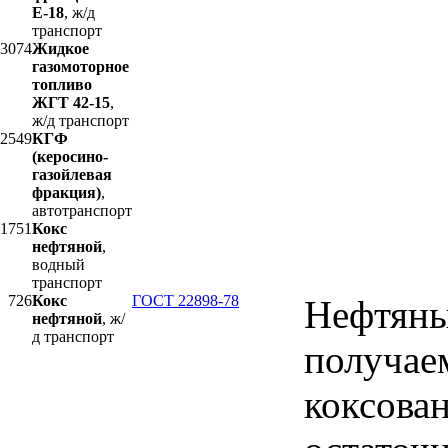
Е-18
, ж/д
транспорт
3074
Жидкое
газомоторное
топливо
ЖГТ 42-15
,
ж/д транспорт
2549
КГФ
(керосино-
газойлевая
фракция)
,
автотранспорт
1751
Кокс
нефтяной
,
водный
транспорт
726
Кокс
ГОСТ 22898-78
Нефтяны
нефтяной
, ж/
д транспорт
получае
коксова