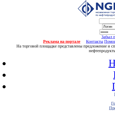
Забыл 
Реклама на портале
Контакты
Помо
На торговой площадке представлены предложение и спро
нефтепродукты
Н
Г
Пре