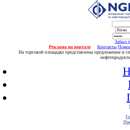
Забыл 
Реклама на портале
Контакты
Помо
На торговой площадке представлены предложение и спро
нефтепродукты
Н
Г
Пре