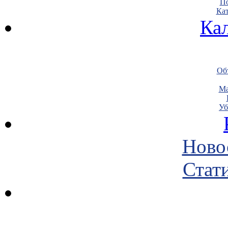
По
Кат
Ка
Объ
Ма
Уб
Ново
Стати