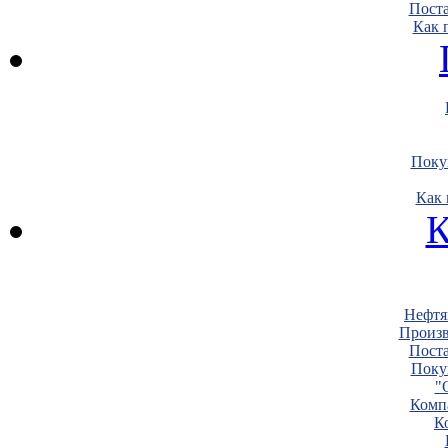
Пост
Как 
Поку
Как 
К
Нефтя
Произв
Пост
Поку
"
Комп
К