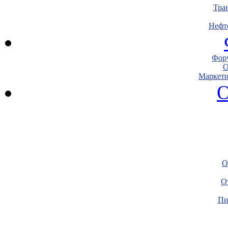
Тра
Нефт
Фору
О
Маркети
О
О
О
Пи