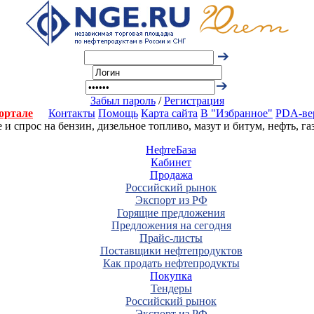
Забыл пароль
/
Регистрация
ортале
Контакты
Помощь
Карта сайта
В "Избранное"
PDA-ве
 спрос на бензин, дизельное топливо, мазут и битум, нефть, г
НефтеБаза
Кабинет
Продажа
Российский рынок
Экспорт из РФ
Горящие предложения
Предложения на сегодня
Прайс-листы
Поставщики нефтепродуктов
Как продать нефтепродукты
Покупка
Тендеры
Российский рынок
Экспорт из РФ