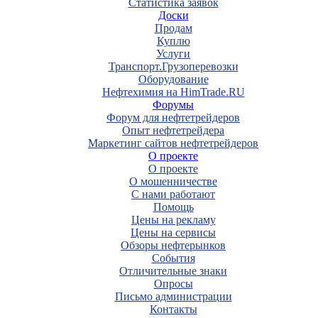
Статистика заявок
Доски
Продам
Куплю
Услуги
Транспорт.Грузоперевозки
Оборудование
Нефтехимия на HimTrade.RU
Форумы
Форум для нефтетрейдеров
Опыт нефтетрейдера
Маркетинг сайтов нефтетрейдеров
О проекте
О проекте
О мошенничестве
С нами работают
Помощь
Цены на рекламу
Цены на сервисы
Обзоры нефтерынков
События
Отличительные знаки
Опросы
Письмо администрации
Контакты