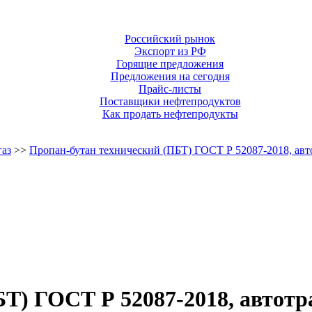
Российский рынок
Экспорт из РФ
Горящие предложения
Предложения на сегодня
Прайс-листы
Поставщики нефтепродуктов
Как продать нефтепродукты
газ
>>
Пропан-бутан технический (ПБТ) ГОСТ Р 52087-2018, авт
Т) ГОСТ Р 52087-2018, автотр