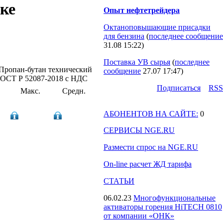
ке
Опыт нефтетрейдера
Октаноповышающие присадки
для бензина
(
последнее сообщение
31.08 15:22
)
Поставка УВ сырья
(
последнее
Пропан-бутан технический
сообщение
27.07 17:47
)
ГОСТ Р 52087-2018 с НДС
Подпиcаться
RSS
Макс.
Средн.
АБОНЕНТОВ НА САЙТЕ:
0
СЕРВИСЫ NGE.RU
Размести спрос на NGE.RU
On-line расчет ЖД тарифа
СТАТЬИ
06.02.23
Многофункциональные
активаторы горения HiTECH 0810
от компании «ОНК»