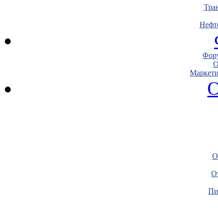
Тра
Нефт
Фору
О
Маркети
О
О
О
Пи