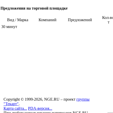
Предложения на торговой площадке
Кол-в
Вид / Марка
Компаний
Предложений
т
30 минут
Copyright © 1999-2026, NGE.RU – проект
группы
"Текарт"
.
Карта сайта...
PDA-версия...
При любом использовании материалов NGE.RU