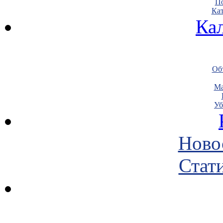
По
Кат
Ка
Объ
Ма
Уб
Ново
Стати