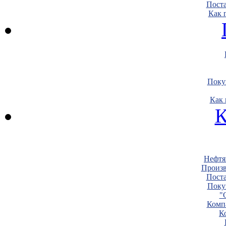
Пост
Как 
Поку
Как 
К
Нефтя
Произв
Пост
Поку
"
Комп
К