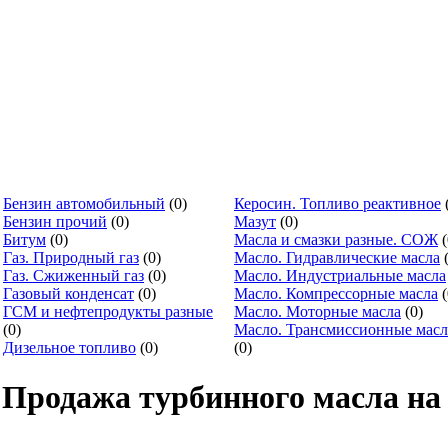
Бензин автомобильный
(0)
Керосин. Топливо реактивное
Бензин прочий
(0)
Мазут
(0)
Битум
(0)
Масла и смазки разные. СОЖ
(
Газ. Природный газ
(0)
Масло. Гидравлические масла
(
Газ. Сжиженный газ
(0)
Масло. Индустриальные масла
Газовый конденсат
(0)
Масло. Компрессорные масла
(
ГСМ и нефтепродукты разные
Масло. Моторные масла
(0)
(0)
Масло. Трансмиссионные масл
Дизельное топливо
(0)
(0)
Продажа турбинного масла на