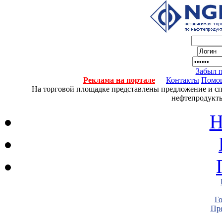
Забыл 
Реклама на портале
Контакты
Помо
На торговой площадке представлены предложение и спро
нефтепродукты
Н
Г
Пре