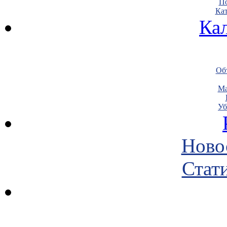
По
Кат
Ка
Объ
Ма
Уб
Ново
Стати