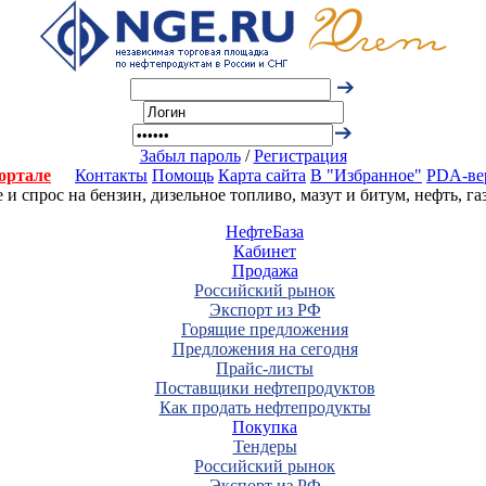
Забыл пароль
/
Регистрация
ортале
Контакты
Помощь
Карта сайта
В "Избранное"
PDA-ве
 спрос на бензин, дизельное топливо, мазут и битум, нефть, г
НефтеБаза
Кабинет
Продажа
Российский рынок
Экспорт из РФ
Горящие предложения
Предложения на сегодня
Прайс-листы
Поставщики нефтепродуктов
Как продать нефтепродукты
Покупка
Тендеры
Российский рынок
Экспорт из РФ