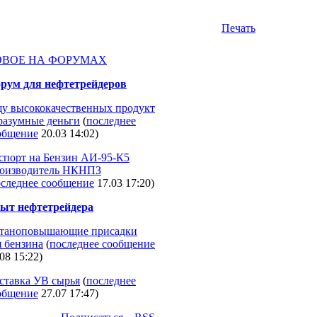
Печать
ОВОЕ НА ФОРУМАХ
рум для нефтетрейдеров
у высококачественных продукт
 разумные деньги
(
последнее
общение
20.03 14:02
)
спорт на Бензин АИ-95-К5
оизводитель НКНПЗ
следнее сообщение
17.03 17:20
)
ыт нефтетрейдера
таноповышающие присадки
я бензина
(
последнее сообщение
08 15:22
)
ставка УВ сырья
(
последнее
общение
27.07 17:47
)