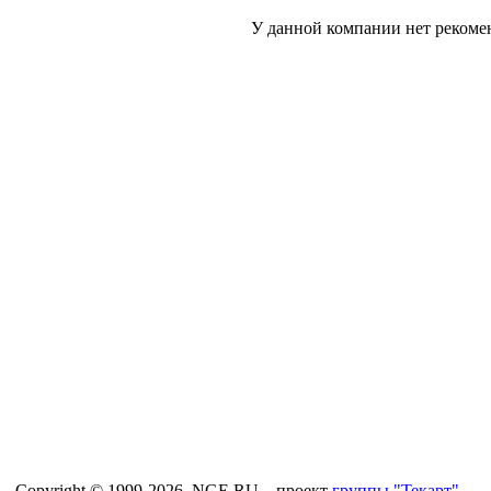
У данной компании нет рекоме
Copyright © 1999-2026, NGE.RU – проект
группы "Текарт"
.