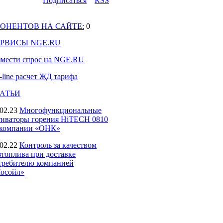
Подпиcаться
RSS
ОНЕНТОВ НА САЙТЕ:
0
РВИСЫ NGE.RU
змести спрос на NGE.RU
-line расчет ЖД тарифа
АТЬИ
02.23
Многофункциональные
тиваторы горения HiTECH 0810
 компании «ОНК»
02.22
Контроль за качеством
зтоплива при доставке
требителю компанией
осойл»