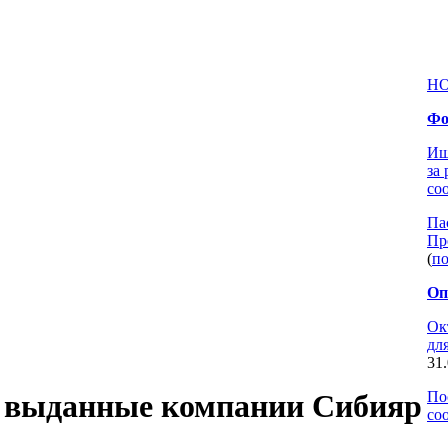
Н
Фо
Ищ
за
со
Па
Пр
(
по
Оп
Ок
дл
31.
По
, выданные компании
Сибияр
со