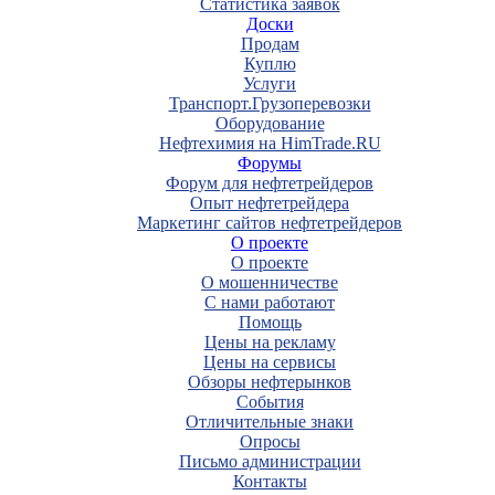
Статистика заявок
Доски
Продам
Куплю
Услуги
Транспорт.Грузоперевозки
Оборудование
Нефтехимия на HimTrade.RU
Форумы
Форум для нефтетрейдеров
Опыт нефтетрейдера
Маркетинг сайтов нефтетрейдеров
О проекте
О проекте
О мошенничестве
С нами работают
Помощь
Цены на рекламу
Цены на сервисы
Обзоры нефтерынков
События
Отличительные знаки
Опросы
Письмо администрации
Контакты