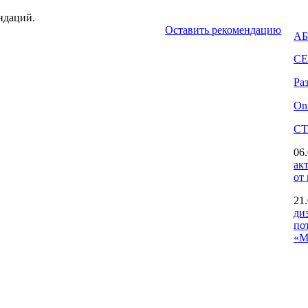
ндаций.
Оставить рекомендацию
АБ
СЕ
Ра
On
СТ
06.
ак
от
21.
ди
по
«М