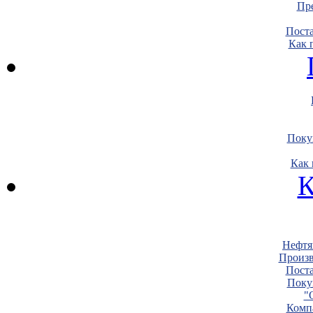
Пре
Пост
Как 
Поку
Как 
К
Нефтя
Произв
Пост
Поку
"
Комп