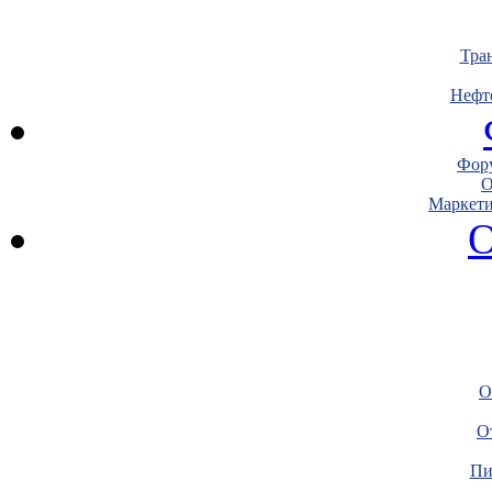
Тра
Нефт
Фору
О
Маркети
О
О
О
Пи