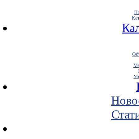
По
Кат
Ка
Объ
Ма
Уб
Ново
Стати