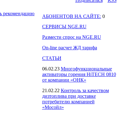
Подпиcаться
RSS
ь рекомендацию
АБОНЕНТОВ НА САЙТЕ:
0
СЕРВИСЫ NGE.RU
Размести спрос на NGE.RU
On-line расчет ЖД тарифа
СТАТЬИ
06.02.23
Многофункциональные
активаторы горения HiTECH 0810
от компании «ОНК»
21.02.22
Контроль за качеством
дизтоплива при доставке
потребителю компанией
«Мосойл»