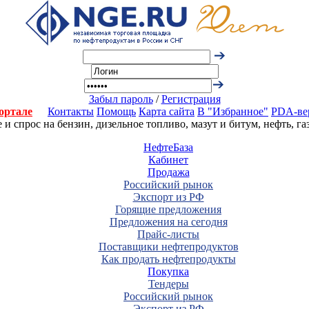
Забыл пароль
/
Регистрация
ортале
Контакты
Помощь
Карта сайта
В "Избранное"
PDA-ве
 спрос на бензин, дизельное топливо, мазут и битум, нефть, г
НефтеБаза
Кабинет
Продажа
Российский рынок
Экспорт из РФ
Горящие предложения
Предложения на сегодня
Прайс-листы
Поставщики нефтепродуктов
Как продать нефтепродукты
Покупка
Тендеры
Российский рынок
Экспорт из РФ