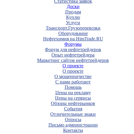
Статистика заявок
Доски
Продам
Куплю
Услуги
Транспорт.Грузоперевозки
Оборудование
Нефтехимия на HimTrade.RU
Форумы
Форум для нефтетрейдеров
Опыт нефтетрейдера
Маркетинг сайтов нефтетрейдеров
О проекте
О проекте
О мошенничестве
С нами работают
Помощь
Цены на рекламу
Цены на сервисы
Обзоры нефтерынков
События
Отличительные знаки
Опросы
Письмо администрации
Контакты