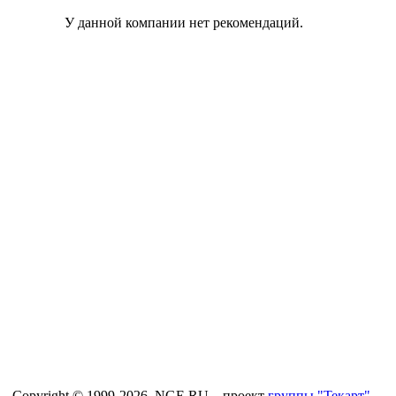
У данной компании нет рекомендаций.
Copyright © 1999-2026, NGE.RU – проект
группы "Текарт"
.