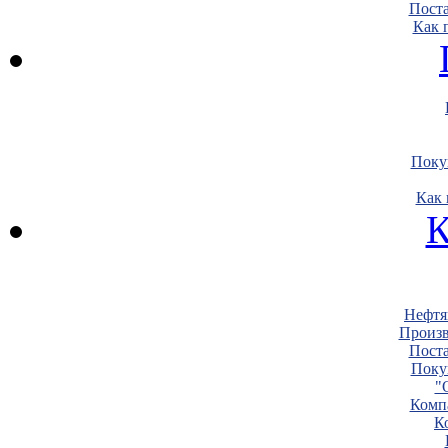
Пост
Как 
Поку
Как 
К
Нефтя
Произв
Пост
Поку
"
Комп
К