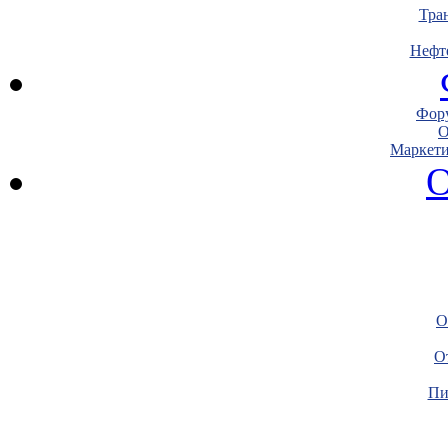
Тра
Нефт
Фору
О
Маркети
О
О
О
Пи