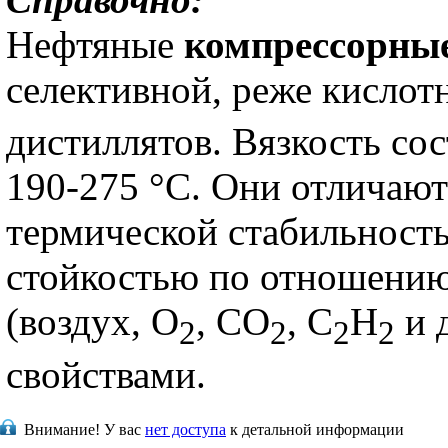
Нефтяные
компрессорны
селективной, реже кислот
дистиллятов. Вязкость сос
190-275 °С. Они отличают
термической стабильность
стойкостью по отношению
(воздух, О
, СО
, С
Н
и 
2
2
2
2
свойствами.
Внимание!
У вас
нет доступа
к детальной информации