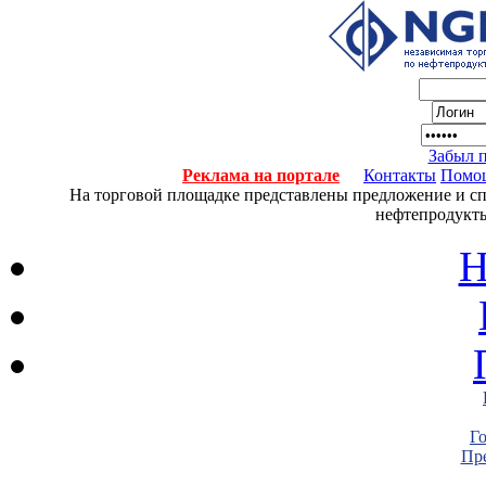
Забыл 
Реклама на портале
Контакты
Помо
На торговой площадке представлены предложение и спро
нефтепродукты
Н
Г
Пре