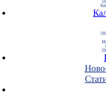
По
Кат
Ка
Объ
Ма
Уб
Ново
Стати