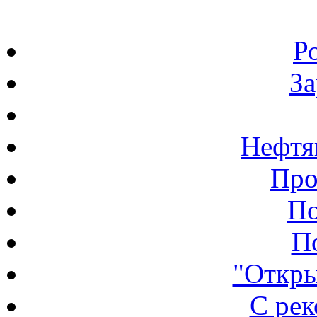
Р
З
Нефтя
Про
По
П
"Откры
С ре