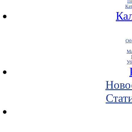
По
Кат
Ка
Объ
Ма
Уб
Ново
Стати