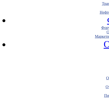
Тра
Нефт
Фору
О
Маркети
О
О
О
Пи