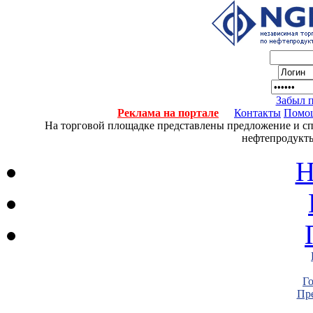
Забыл 
Реклама на портале
Контакты
Помо
На торговой площадке представлены предложение и спро
нефтепродукты
Н
Г
Пре