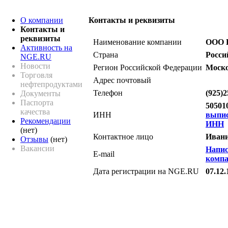
О компании
Контакты и реквизиты
Контакты и
реквизиты
Наименование компании
ООО 
Активность на
Страна
Росси
NGE.RU
Новости
Регион Российской Федерации
Моско
Торговля
Адрес почтовый
нефтепродуктами
Телефон
(925)2
Документы
Паспорта
50501
качества
ИНН
выпи
Рекомендации
ИНН
(нет)
Контактное лицо
Ивани
Отзывы
(нет)
Вакансии
Напис
E-mail
комп
Дата регистрации на NGE.RU
07.12.