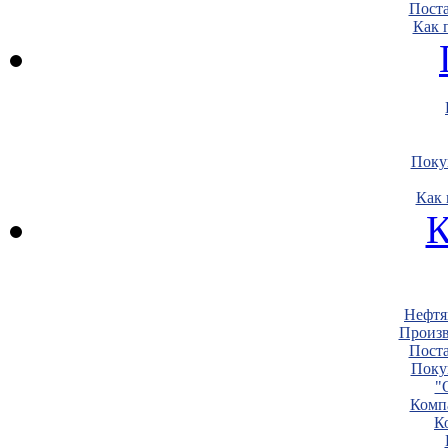
Пост
Как 
Поку
Как 
К
Нефтя
Произв
Пост
Поку
"
Комп
К