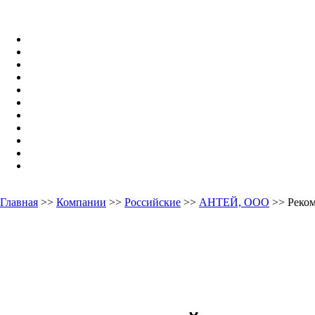
Главная
>>
Компании
>>
Российские
>>
АНТЕЙ, ООО
>> Реко