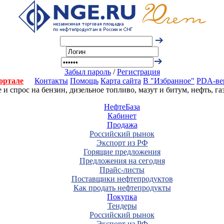
Забыл пароль
/
Регистрация
ортале
Контакты
Помощь
Карта сайта
В "Избранное"
PDA-ве
 спрос на бензин, дизельное топливо, мазут и битум, нефть, г
НефтеБаза
Кабинет
Продажа
Российский рынок
Экспорт из РФ
Горящие предложения
Предложения на сегодня
Прайс-листы
Поставщики нефтепродуктов
Как продать нефтепродукты
Покупка
Тендеры
Российский рынок
Экспорт из РФ