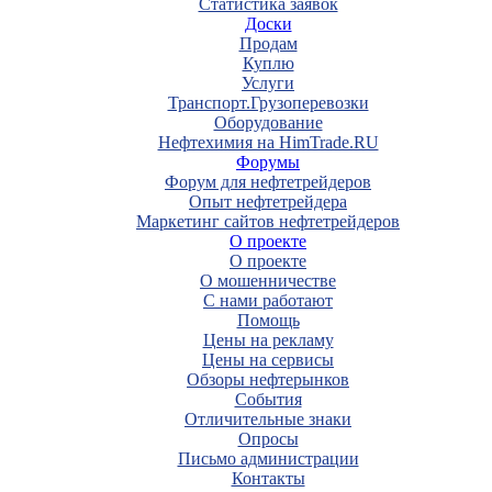
Статистика заявок
Доски
Продам
Куплю
Услуги
Транспорт.Грузоперевозки
Оборудование
Нефтехимия на HimTrade.RU
Форумы
Форум для нефтетрейдеров
Опыт нефтетрейдера
Маркетинг сайтов нефтетрейдеров
О проекте
О проекте
О мошенничестве
С нами работают
Помощь
Цены на рекламу
Цены на сервисы
Обзоры нефтерынков
События
Отличительные знаки
Опросы
Письмо администрации
Контакты