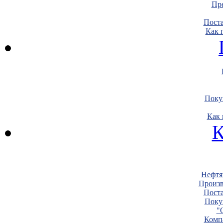
Пре
Пост
Как 
Поку
Как 
К
Нефтя
Произв
Пост
Поку
"
Комп