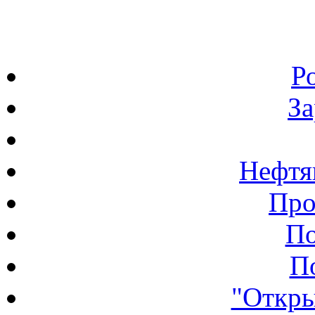
Р
З
Нефтя
Про
По
П
"Откры