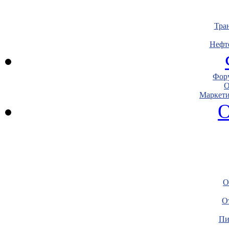
Тра
Нефт
Фору
О
Маркети
О
О
О
Пи