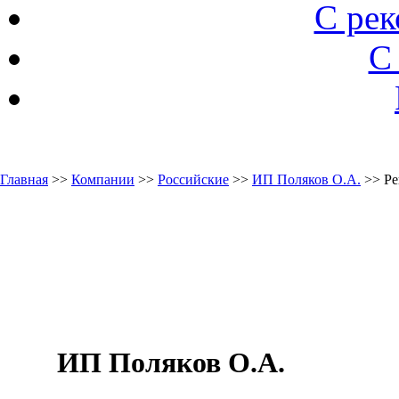
С ре
С
Главная
>>
Компании
>>
Российские
>>
ИП Поляков О.А.
>> Ре
ИП Поляков О.А.