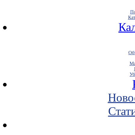
По
Кат
Ка
Объ
Ма
Уб
Ново
Стати