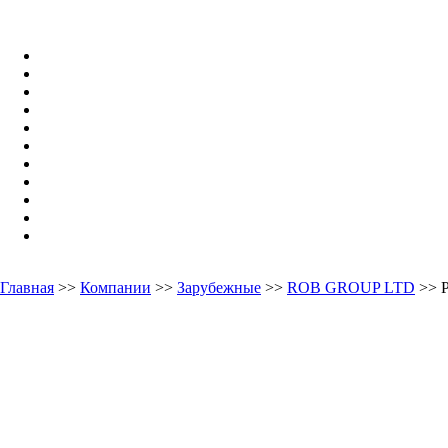
Главная
>>
Компании
>>
Зарубежные
>>
ROB GROUP LTD
>> 