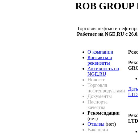
ROB GROUP 
Торговля нефтью и нефтепр
Работает на NGE.RU с 26.0
О компании
Рек
Контакты и
Рек
реквизиты
GRO
Активность на
NGE.RU
Новости
Торговля
Дат
нефтепродуктами
LTD
Документы
Паспорта
качества
Рекомендации
Рек
(нет)
LT
Отзывы
(нет)
Вакансии