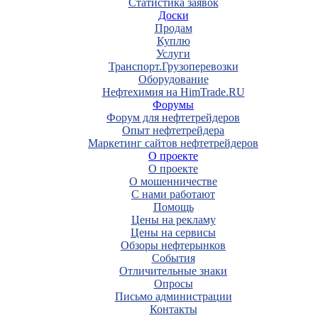
Статистика заявок
Доски
Продам
Куплю
Услуги
Транспорт.Грузоперевозки
Оборудование
Нефтехимия на HimTrade.RU
Форумы
Форум для нефтетрейдеров
Опыт нефтетрейдера
Маркетинг сайтов нефтетрейдеров
О проекте
О проекте
О мошенничестве
С нами работают
Помощь
Цены на рекламу
Цены на сервисы
Обзоры нефтерынков
События
Отличительные знаки
Опросы
Письмо администрации
Контакты