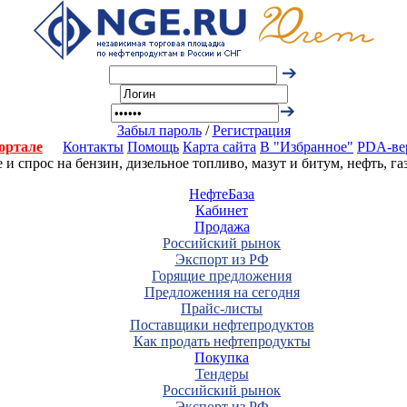
Забыл пароль
/
Регистрация
ортале
Контакты
Помощь
Карта сайта
В "Избранное"
PDA-ве
 спрос на бензин, дизельное топливо, мазут и битум, нефть, г
НефтеБаза
Кабинет
Продажа
Российский рынок
Экспорт из РФ
Горящие предложения
Предложения на сегодня
Прайс-листы
Поставщики нефтепродуктов
Как продать нефтепродукты
Покупка
Тендеры
Российский рынок
Экспорт из РФ