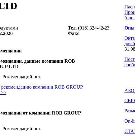
LTD
Пасп
Прои
(
пос
одуктами
Тел.
(916) 324-42-23
Опыт
2.2020
Факс
Окта
для 
31.08
омендации
Пост
омендации, данные компании ROB
сооб
UP LTD
Рекомендаций нет.
ь рекомендацию компании ROB GROUP
АБО
 >>
СЕР
Разм
омендации от компании ROB GROUP
D
On-l
Рекомендаций нет.
СТА