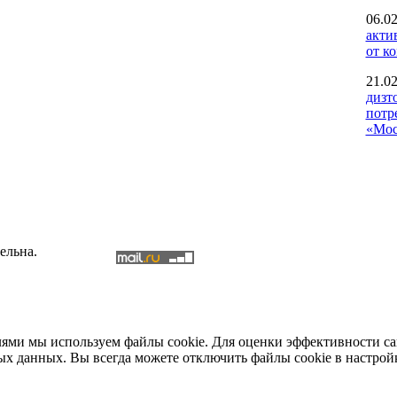
06.02
акти
от к
21.02
дизт
потр
«Мос
ельна.
елями мы используем файлы cookie. Для оценки эффективности с
ых данных. Вы всегда можете отключить файлы cookie в настрой