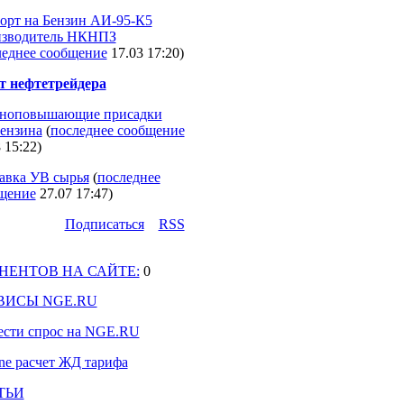
орт на Бензин АИ-95-К5
зводитель НКНПЗ
леднее сообщение
17.03 17:20
)
 нефтетрейдера
ноповышающие присадки
бензина
(
последнее сообщение
 15:22
)
авка УВ сырья
(
последнее
щение
27.07 17:47
)
Подпиcаться
RSS
НЕНТОВ НА САЙТЕ:
0
ВИСЫ NGE.RU
ести спрос на NGE.RU
ine расчет ЖД тарифа
ТЬИ