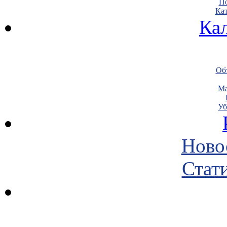
По
Кат
Ка
Объ
Ма
Уб
Ново
Стати