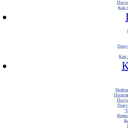
Пост
Как 
Поку
Как 
К
Нефтя
Произв
Пост
Поку
"
Комп
К