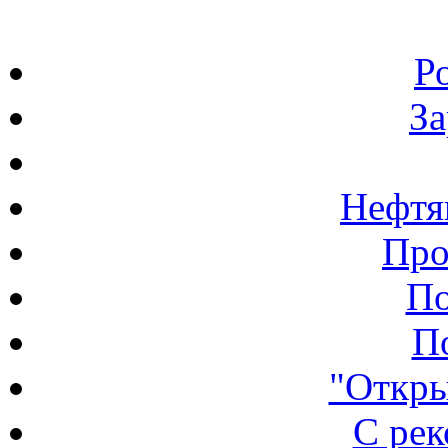
Р
З
Нефтя
Про
По
П
"Откры
С ре