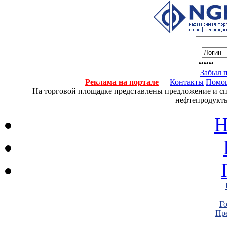
Забыл 
Реклама на портале
Контакты
Помо
На торговой площадке представлены предложение и спро
нефтепродукты
Н
Г
Пре