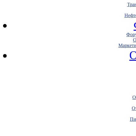
Тра
Нефт
Фору
О
Маркети
О
О
О
Пи