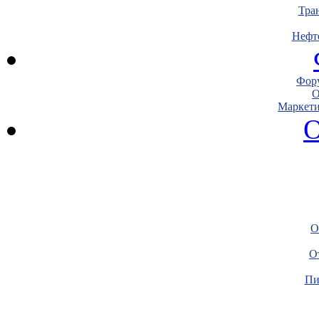
Тра
Нефт
Фору
О
Маркети
О
О
О
Пи