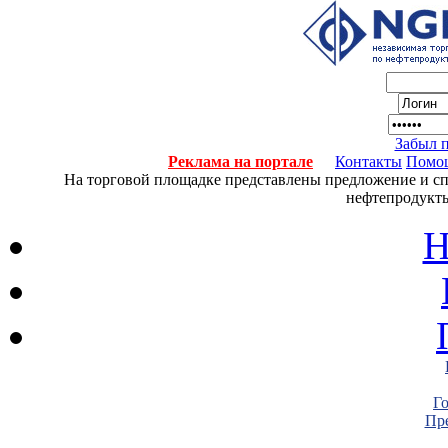
Забыл 
Реклама на портале
Контакты
Помо
На торговой площадке представлены предложение и спро
нефтепродукты
Н
Г
Пре