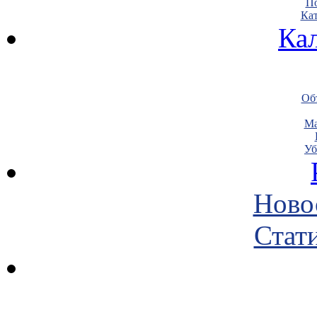
По
Кат
Ка
Объ
Ма
Уб
Ново
Стати