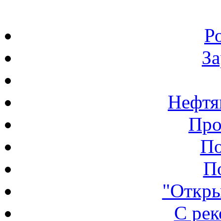
Р
З
Нефтя
Про
По
П
"Откры
С ре