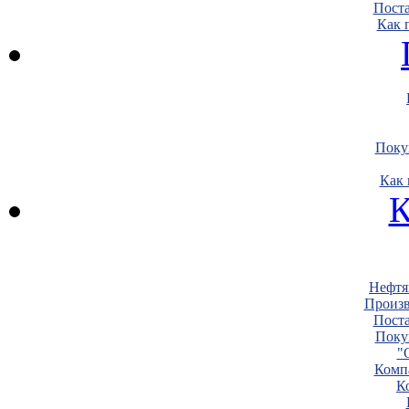
Пост
Как 
Поку
Как 
К
Нефтя
Произв
Пост
Поку
"
Комп
К