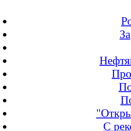
Р
З
Нефтя
Про
По
П
"Откры
С ре