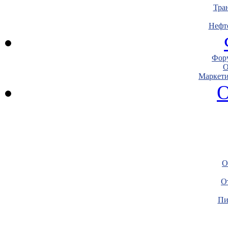
Тра
Нефт
Фору
О
Маркети
О
О
О
Пи