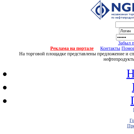
Забыл 
Реклама на портале
Контакты
Помо
На торговой площадке представлены предложение и спро
нефтепродукты
Н
Г
Пре