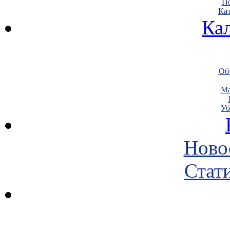
По
Кат
Ка
Объ
Ма
Уб
Ново
Стати