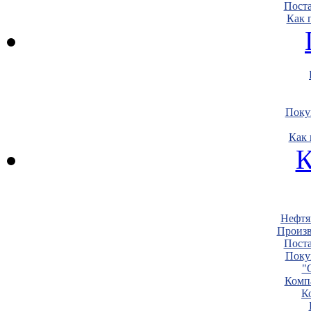
Пост
Как 
Поку
Как 
К
Нефтя
Произв
Пост
Поку
"
Комп
К