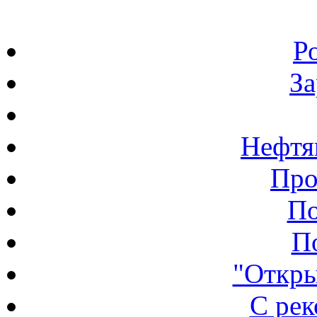
Р
З
Нефтя
Про
По
П
"Откры
С ре