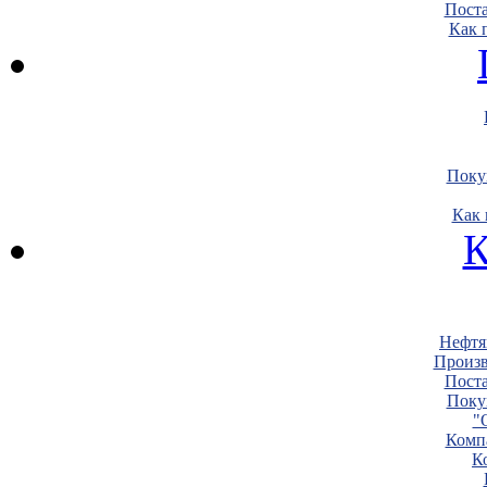
Пост
Как 
Поку
Как 
К
Нефтя
Произв
Пост
Поку
"
Комп
К