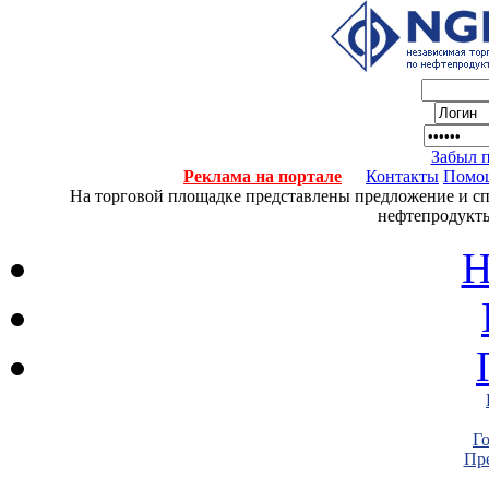
Забыл 
Реклама на портале
Контакты
Помо
На торговой площадке представлены предложение и спро
нефтепродукты
Н
Г
Пре