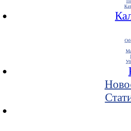
По
Кат
Ка
Объ
Ма
Уб
Ново
Стати