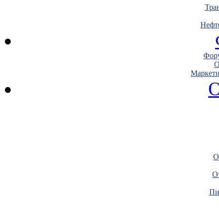
Тра
Нефт
Фору
О
Маркети
О
О
О
Пи