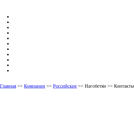
Главная
>>
Компании
>>
Российские
>> Нагобетян >> Контакты