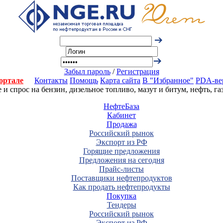
Забыл пароль
/
Регистрация
ортале
Контакты
Помощь
Карта сайта
В "Избранное"
PDA-ве
 спрос на бензин, дизельное топливо, мазут и битум, нефть, г
НефтеБаза
Кабинет
Продажа
Российский рынок
Экспорт из РФ
Горящие предложения
Предложения на сегодня
Прайс-листы
Поставщики нефтепродуктов
Как продать нефтепродукты
Покупка
Тендеры
Российский рынок
Экспорт из РФ