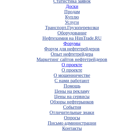
Статистика заявок
Доски
Продам
Куплю
Услуги
Транспорт.Грузоперевозки
Оборудование
Нефтехимия на HimTrade.RU
Форумы
Форум для нефтетрейдеров
Опыт нефтетрейдера
Маркетинг сайтов нефтетрейдеров
О проекте
О проекте
О мошенничестве
С нами работают
Помощь
Цены на рекламу
Цены на сервисы
Обзоры нефтерынков
События
Отличительные знаки
Опросы
Письмо администрации
Контакты