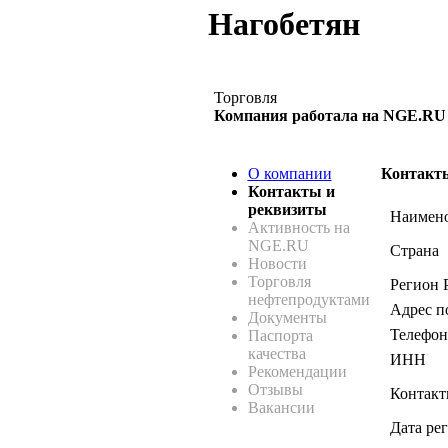
Нагобетян
Торговля
Компания работала на NGE.RU с 
О компании
Контакт
Контакты и
реквизиты
Наимено
Активность на
NGE.RU
Страна
Новости
Торговля
Регион 
нефтепродуктами
Адрес п
Документы
Телефон
Паспорта
качества
ИНН
Рекомендации
Отзывы
Контакт
Вакансии
Дата ре