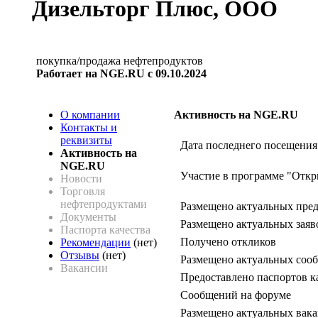
Дизельторг Плюс, ООО
покупка/продажа нефтепродуктов
Работает на NGE.RU с 09.10.2024
О компании
Активность на NGE.RU
Контакты и
реквизиты
Дата последнего посещения
Активность на
NGE.RU
Участие в программе "Откр
Новости
Торговля
нефтепродуктами
Размещено актуальных пре
Документы
Размещено актуальных заяв
Паспорта качества
Получено откликов
Рекомендации
(нет)
Отзывы
(нет)
Размещено актуальных сооб
Вакансии
Предоставлено паспортов к
Сообщений на форуме
Размещено актуальных вак