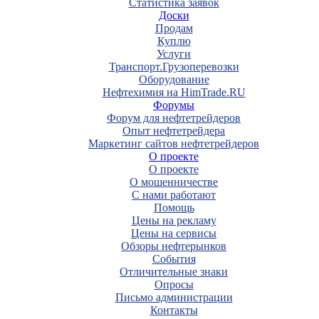
Статистика заявок
Доски
Продам
Куплю
Услуги
Транспорт.Грузоперевозки
Оборудование
Нефтехимия на HimTrade.RU
Форумы
Форум для нефтетрейдеров
Опыт нефтетрейдера
Маркетинг сайтов нефтетрейдеров
О проекте
О проекте
О мошенничестве
С нами работают
Помощь
Цены на рекламу
Цены на сервисы
Обзоры нефтерынков
События
Отличительные знаки
Опросы
Письмо администрации
Контакты