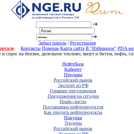
Забыл пароль
/
Регистрация
ортале
Контакты
Помощь
Карта сайта
В "Избранное"
PDA-ве
 спрос на бензин, дизельное топливо, мазут и битум, нефть, г
НефтеБаза
Кабинет
Продажа
Российский рынок
Экспорт из РФ
Горящие предложения
Предложения на сегодня
Прайс-листы
Поставщики нефтепродуктов
Как продать нефтепродукты
Покупка
Тендеры
Российский рынок
Экспорт из РФ