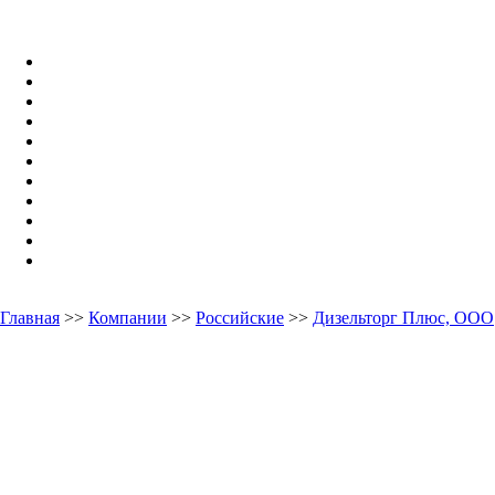
Главная
>>
Компании
>>
Российские
>>
Дизельторг Плюс, ООО