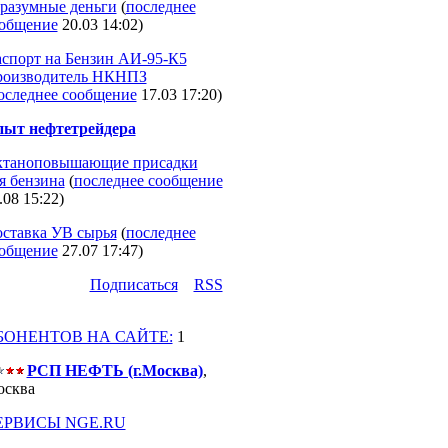
 разумные деньги
(
последнее
общение
20.03 14:02
)
спорт на Бензин АИ-95-К5
оизводитель НКНПЗ
оследнее сообщение
17.03 17:20
)
ыт нефтетрейдера
таноповышающие присадки
я бензина
(
последнее сообщение
.08 15:22
)
ставка УВ сырья
(
последнее
общение
27.07 17:47
)
Подпиcаться
RSS
БОНЕНТОВ НА САЙТЕ:
1
РСП НЕФТЬ (г.Москва)
,
сква
ЕРВИСЫ NGE.RU