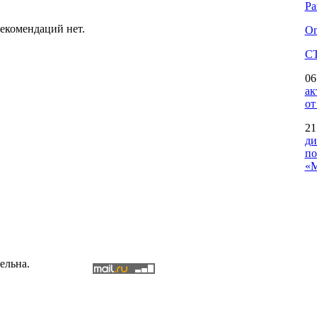
Ра
екомендаций нет.
On
С
06
ак
от
21
ди
по
«М
ельна.