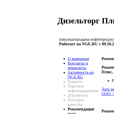
Дизельторг П
покупка/продажа нефтепродук
Работает на NGE.RU с 09.10.
О компании
Реком
Контакты и
Рекоме
реквизиты
Плюс,
Активность на
NGE.RU
Р
Новости
Торговля
Дать р
нефтепродуктами
ООО >
Документы
Паспорта
качества
Рекомендации
Рекоме
(нет)