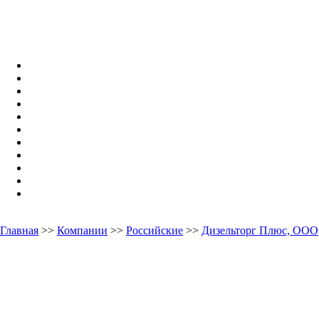
Главная
>>
Компании
>>
Российские
>>
Дизельторг Плюс, ООО