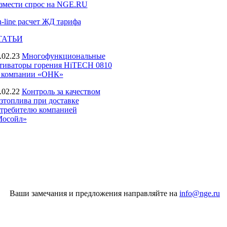
змести спрос на NGE.RU
-line расчет ЖД тарифа
ТАТЬИ
.02.23
Многофункциональные
тиваторы горения HiTECH 0810
 компании «ОНК»
.02.22
Контроль за качеством
зтоплива при доставке
требителю компанией
осойл»
Ваши замечания и предложения направляйте на
info@nge.ru