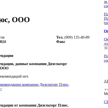
за
со
Па
люс, ООО
Пр
(
п
Оп
тов
Тел.
(909) 135-40-89
Ок
2024
Факс
дл
31
ендации
По
со
ндации, данные компании Дизельторг
 ООО
екомендаций нет.
А
екомендацию компании Дизельторг Плюс,
>
Мо
С
ндации от компании Дизельторг Плюс,