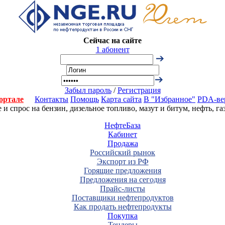
Сейчас на сайте
1 абонент
Забыл пароль
/
Регистрация
ортале
Контакты
Помощь
Карта сайта
В "Избранное"
PDA-ве
 спрос на бензин, дизельное топливо, мазут и битум, нефть, г
НефтеБаза
Кабинет
Продажа
Российский рынок
Экспорт из РФ
Горящие предложения
Предложения на сегодня
Прайс-листы
Поставщики нефтепродуктов
Как продать нефтепродукты
Покупка
Тендеры