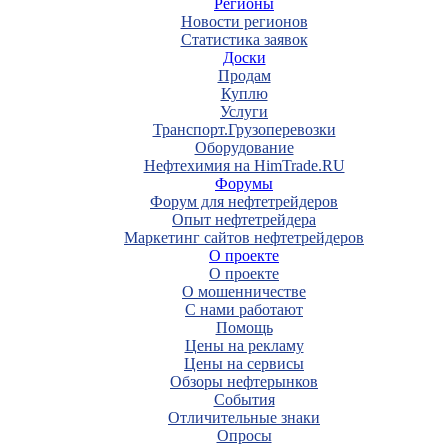
Регионы
Новости регионов
Статистика заявок
Доски
Продам
Куплю
Услуги
Транспорт.Грузоперевозки
Оборудование
Нефтехимия на HimTrade.RU
Форумы
Форум для нефтетрейдеров
Опыт нефтетрейдера
Маркетинг сайтов нефтетрейдеров
О проекте
О проекте
О мошенничестве
С нами работают
Помощь
Цены на рекламу
Цены на сервисы
Обзоры нефтерынков
События
Отличительные знаки
Опросы