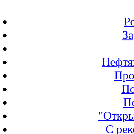
Р
З
Нефтя
Про
По
П
"Откры
С ре