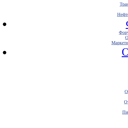
Тра
Нефт
Фору
О
Маркети
О
О
О
Пи