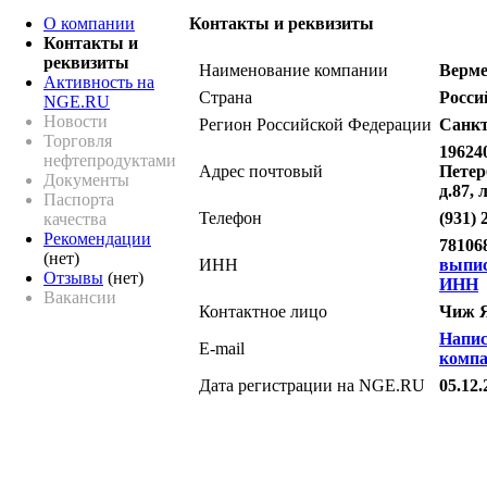
О компании
Контакты и реквизиты
Контакты и
реквизиты
Наименование компании
Верм
Активность на
Страна
Росси
NGE.RU
Новости
Регион Российской Федерации
Санкт
Торговля
196240
нефтепродуктами
Адрес почтовый
Петер
Документы
д.87, 
Паспорта
Телефон
(931) 
качества
Рекомендации
78106
(нет)
ИНН
выпи
Отзывы
(нет)
ИНН
Вакансии
Контактное лицо
Чиж 
Напис
E-mail
комп
Дата регистрации на NGE.RU
05.12.