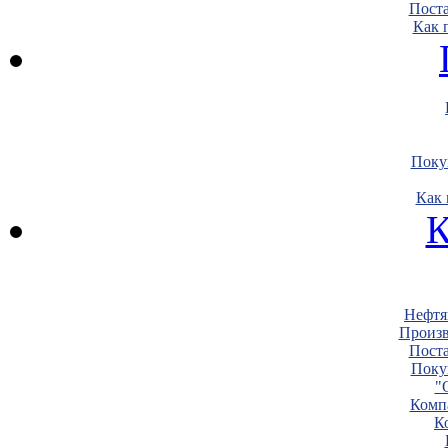
Пост
Как 
Поку
Как 
К
Нефтя
Произв
Пост
Поку
"
Комп
К