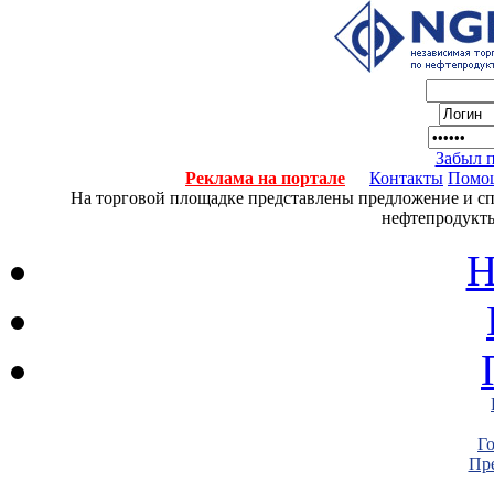
Забыл 
Реклама на портале
Контакты
Помо
На торговой площадке представлены предложение и спро
нефтепродукты
Н
Г
Пре