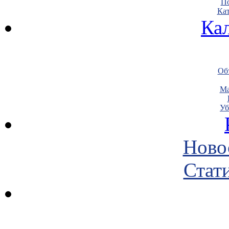
По
Кат
Ка
Объ
Ма
Уб
Ново
Стати