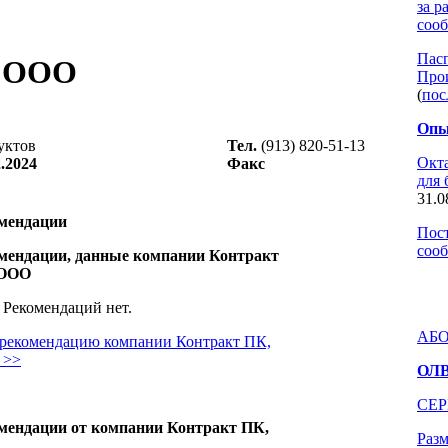
за р
соо
Пас
, ООО
Про
(
пос
Опы
уктов
Тел.
(913) 820-51-13
Окт
.2024
Факс
для 
31.0
мендации
Пос
соо
мендации, данные компании Контракт
 ООО
Рекомендаций нет.
АБО
 рекомендацию компании Контракт ПК,
 >>
ОЛВ
СЕР
мендации от компании Контракт ПК,
Раз