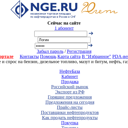
Сейчас на сайте
1 абонент
Забыл пароль
/
Регистрация
ортале
Контакты
Помощь
Карта сайта
В "Избранное"
PDA-ве
 спрос на бензин, дизельное топливо, мазут и битум, нефть, г
НефтеБаза
Кабинет
Продажа
Российский рынок
Экспорт из РФ
Горящие предложения
Предложения на сегодня
Прайс-листы
Поставщики нефтепродуктов
Как продать нефтепродукты
Покупка
Тендеры