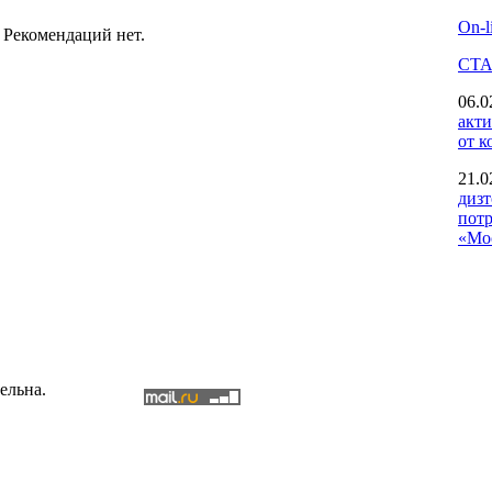
On-l
Рекомендаций нет.
СТА
06.0
акт
от 
21.0
дизт
пот
«Мо
ельна.