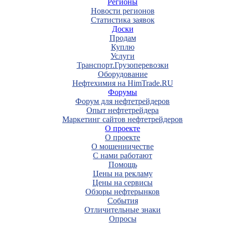
Регионы
Новости регионов
Статистика заявок
Доски
Продам
Куплю
Услуги
Транспорт.Грузоперевозки
Оборудование
Нефтехимия на HimTrade.RU
Форумы
Форум для нефтетрейдеров
Опыт нефтетрейдера
Маркетинг сайтов нефтетрейдеров
О проекте
О проекте
О мошенничестве
С нами работают
Помощь
Цены на рекламу
Цены на сервисы
Обзоры нефтерынков
События
Отличительные знаки
Опросы