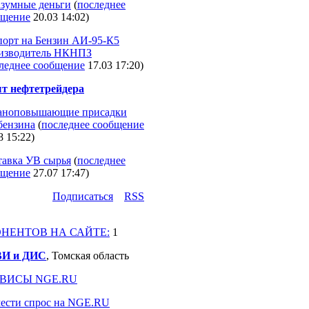
азумные деньги
(
последнее
бщение
20.03 14:02
)
порт на Бензин АИ-95-К5
изводитель НКНПЗ
леднее сообщение
17.03 17:20
)
т нефтетрейдера
аноповышающие присадки
бензина
(
последнее сообщение
8 15:22
)
тавка УВ сырья
(
последнее
бщение
27.07 17:47
)
Подпиcаться
RSS
НЕНТОВ НА САЙТЕ:
1
И и ДИС
, Томская область
ВИСЫ NGE.RU
мести спрос на NGE.RU