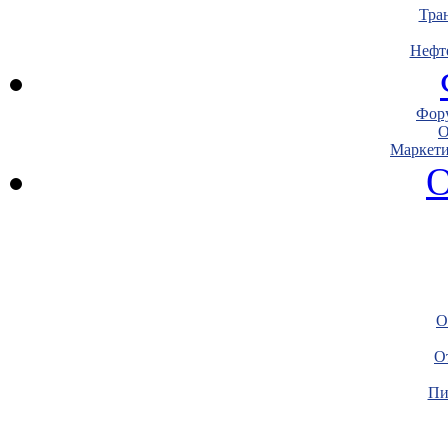
Тра
Нефт
Фору
О
Маркети
О
О
О
Пи