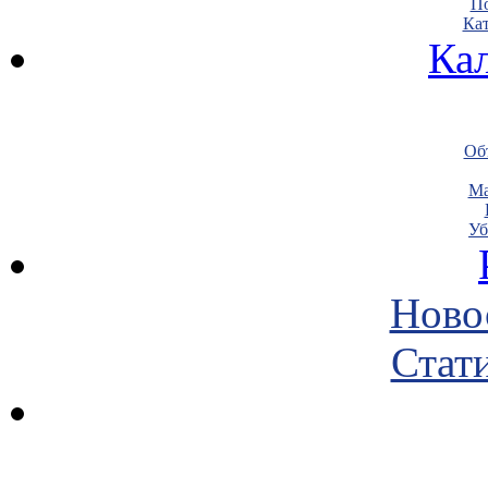
По
Кат
Ка
Объ
Ма
Уб
Ново
Стати