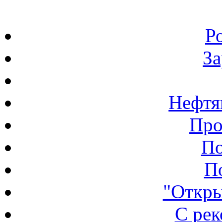
Р
З
Нефтя
Про
По
П
"Откры
С ре