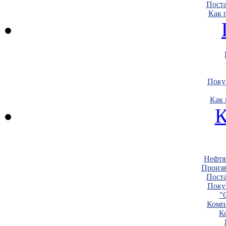
Пост
Как 
Поку
Как 
К
Нефтя
Произв
Пост
Поку
"
Комп
К