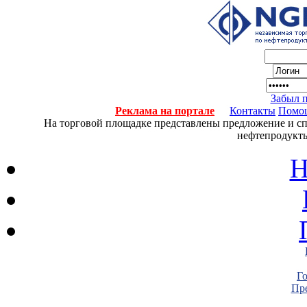
Забыл 
Реклама на портале
Контакты
Помо
На торговой площадке представлены предложение и спро
нефтепродукты
Н
Г
Пре