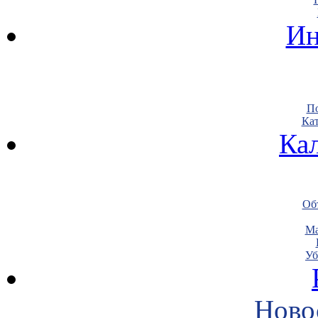
Ин
По
Кат
Ка
Объ
Ма
Уб
Ново