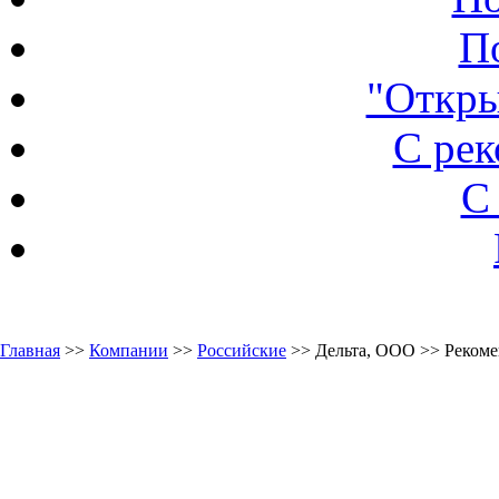
П
"Откры
С ре
С
Главная
>>
Компании
>>
Российские
>> Дельта, ООО >> Реком