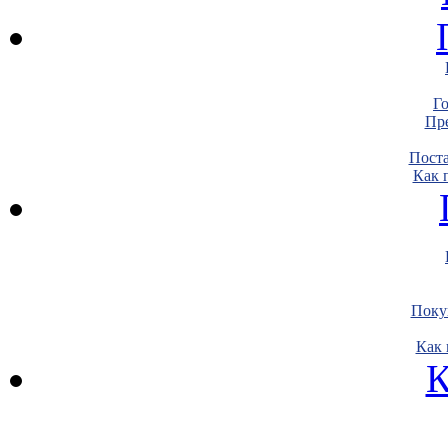
Г
Пре
Пост
Как 
Поку
Как 
К