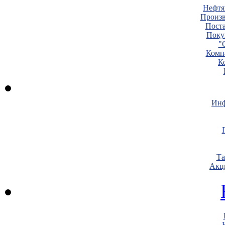
Нефтя
Произв
Пост
Поку
"
Комп
К
Инф
Т
Акц