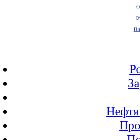
О
О
Пи
Р
З
Нефтя
Про
По