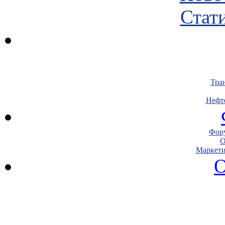
Стати
Тра
Нефт
Фору
О
Маркети
О