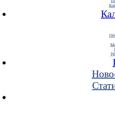
По
Кат
Ка
Объ
Ма
Уб
Ново
Стати