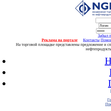
Забыл 
Реклама на портале
Контакты
Помо
На торговой площадке представлены предложение и спро
нефтепродукты
Н
Г
Пре