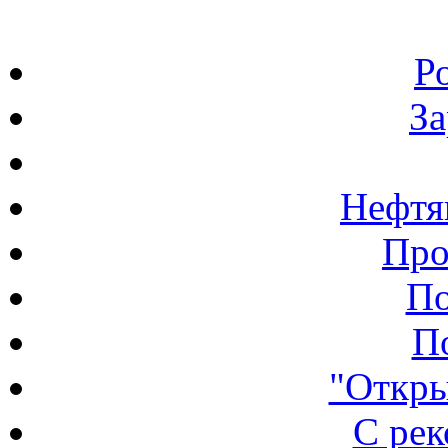
Р
З
Нефтя
Про
По
П
"Откры
С ре