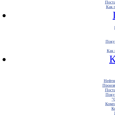
Пост
Как 
Поку
Как 
К
Нефтя
Произв
Пост
Поку
"
Комп
К