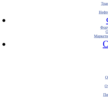
Тра
Нефт
Фору
О
Маркети
О
О
О
Пи