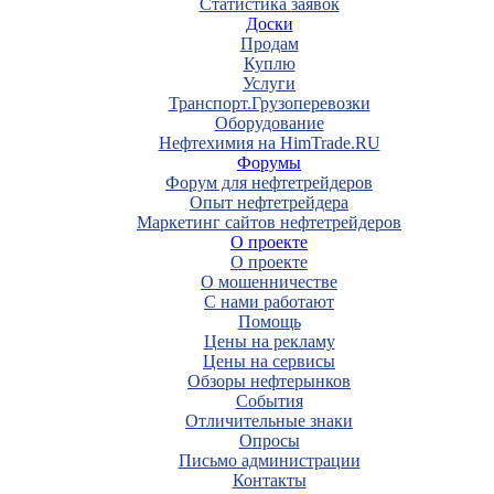
Статистика заявок
Доски
Продам
Куплю
Услуги
Транспорт.Грузоперевозки
Оборудование
Нефтехимия на HimTrade.RU
Форумы
Форум для нефтетрейдеров
Опыт нефтетрейдера
Маркетинг сайтов нефтетрейдеров
О проекте
О проекте
О мошенничестве
С нами работают
Помощь
Цены на рекламу
Цены на сервисы
Обзоры нефтерынков
События
Отличительные знаки
Опросы
Письмо администрации
Контакты