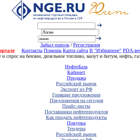
Забыл пароль
/
Регистрация
ортале
Контакты
Помощь
Карта сайта
В "Избранное"
PDA-ве
 спрос на бензин, дизельное топливо, мазут и битум, нефть, г
НефтеБаза
Кабинет
Продажа
Российский рынок
Экспорт из РФ
Горящие предложения
Предложения на сегодня
Прайс-листы
Поставщики нефтепродуктов
Как продать нефтепродукты
Покупка
Тендеры
Российский рынок
Экспорт из РФ