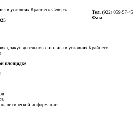
ива в условиях Крайнего Севера.
Тел.
(922) 059-57-45
Факс
025
вка, закуп дизельного топлива в условиях Крайнего
и
ой площадке
!
ов
ов
 аналитической информации