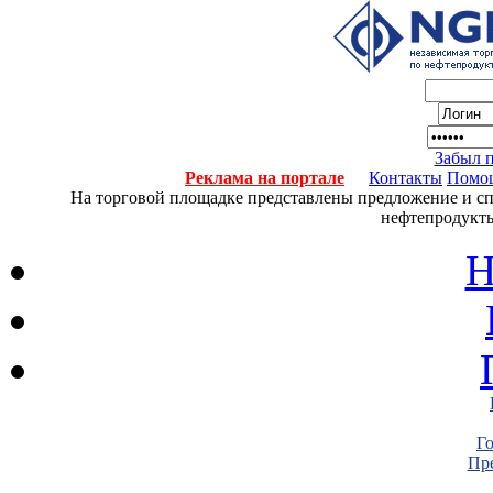
Забыл 
Реклама на портале
Контакты
Помо
На торговой площадке представлены предложение и спро
нефтепродукты
Н
Г
Пре