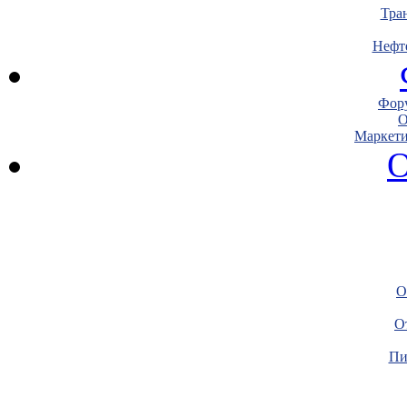
Тра
Нефт
Фору
О
Маркети
О
О
О
Пи