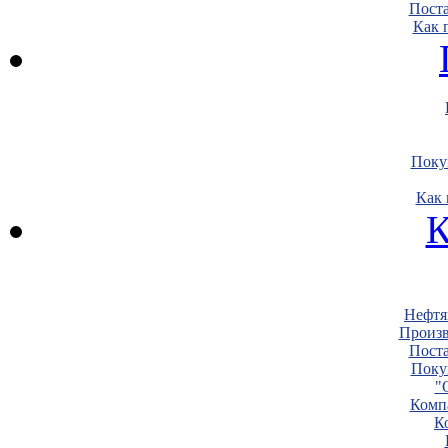
Пост
Как 
Поку
Как 
К
Нефтя
Произв
Пост
Поку
"
Комп
К