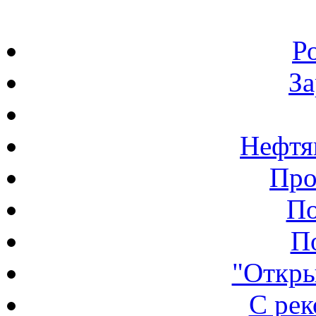
Р
З
Нефтя
Про
По
П
"Откры
С ре