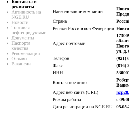
Контакты и
реквизиты
Новго
Наименование компании
Активность на
Предп
NGE.RU
Страна
Росси
Новости
Торговля
Регион Российской Федерации
Новго
нефтепродуктами
17300
Документы
облас
Паспорта
Адрес почтовый
Новго
качества
ул, д.
Рекомендации
Телефон
(921) 
Отзывы
Вакансии
Факс
(816) 
ИНН
53000
Робер
Контактное лицо
Вади
Адрес веб-сайта (URL)
nzp28
Режим работы
с 09:0
Дата регистрации на NGE.RU
05.05.