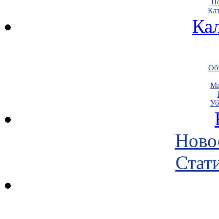
По
Кат
Ка
Объ
Ма
Уб
Ново
Стати