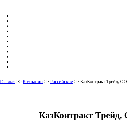
Главная
>>
Компании
>>
Российские
>> КазКонтракт Трейд, О
КазКонтракт Трейд,