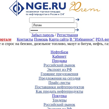
Забыл пароль
/
Регистрация
ортале
Контакты
Помощь
Карта сайта
В "Избранное"
PDA-ве
 спрос на бензин, дизельное топливо, мазут и битум, нефть, г
НефтеБаза
Кабинет
Продажа
Российский рынок
Экспорт из РФ
Горящие предложения
Предложения на сегодня
Прайс-листы
Поставщики нефтепродуктов
Как продать нефтепродукты
Покупка
Тендеры
Российский рынок
Экспорт из РФ