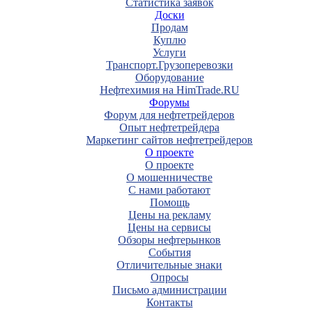
Статистика заявок
Доски
Продам
Куплю
Услуги
Транспорт.Грузоперевозки
Оборудование
Нефтехимия на HimTrade.RU
Форумы
Форум для нефтетрейдеров
Опыт нефтетрейдера
Маркетинг сайтов нефтетрейдеров
О проекте
О проекте
О мошенничестве
С нами работают
Помощь
Цены на рекламу
Цены на сервисы
Обзоры нефтерынков
События
Отличительные знаки
Опросы
Письмо администрации
Контакты