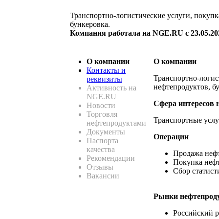
Транспортно-логистические услуги, покупк
бункеровка.
Компания работала на NGE.RU с 23.05.202
О компании
О компании
Контакты и
Транспортно-логис
реквизиты
нефтепродуктов, б
Активность на
NGE.RU
Сфера интересов 
Новости
Торговля
Транспортные услу
нефтепродуктами
Документы
Операции
Паспорта
качества
Продажа неф
Рекомендации
Покупка неф
Отзывы
Сбор статист
Вакансии
Рынки нефтепрод
Российский 