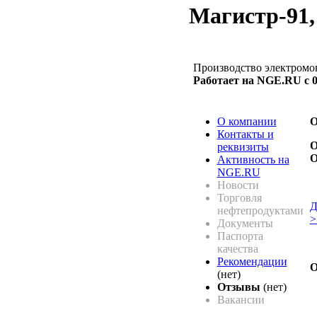
Магистр-91
Производство электромо
Работает на NGE.RU с 0
О компании
О
Контакты и
О
реквизиты
Активность на
NGE.RU
Новости
Торговля
Д
нефтепродуктами
>
Документы
Паспорта
качества
Рекомендации
О
(нет)
Отзывы
(нет)
Вакансии