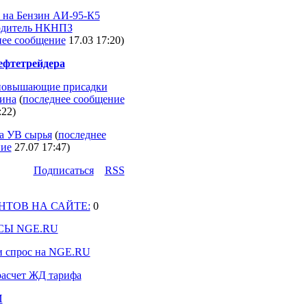
 на Бензин АИ-95-К5
одитель НКНПЗ
нее сообщение
17.03 17:20
)
ефтетрейдера
повышающие присадки
зина
(
последнее сообщение
:22
)
а УВ сырья
(
последнее
ие
27.07 17:47
)
Подпиcаться
RSS
НТОВ НА САЙТЕ:
0
СЫ NGE.RU
и спрос на NGE.RU
 расчет ЖД тарифа
И