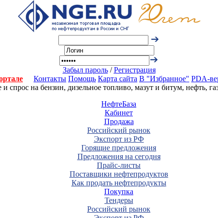
Забыл пароль
/
Регистрация
ортале
Контакты
Помощь
Карта сайта
В "Избранное"
PDA-ве
 спрос на бензин, дизельное топливо, мазут и битум, нефть, г
НефтеБаза
Кабинет
Продажа
Российский рынок
Экспорт из РФ
Горящие предложения
Предложения на сегодня
Прайс-листы
Поставщики нефтепродуктов
Как продать нефтепродукты
Покупка
Тендеры
Российский рынок
Экспорт из РФ