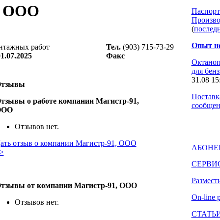
, ООО
Паспорт
Произв
(
послед
Опыт н
нтажных работ
Тел.
(903) 715-73-29
1.07.2025
Факс
Октано
для бен
31.08 15
тзывы
Поставк
тзывы о работе компании Магистр-91,
сообщен
ООО
Отзывов нет.
ать отзыв о компании Магистр-91, ООО
АБОНЕ
>
СЕРВИ
Размест
тзывы от компании Магистр-91, ООО
On-line
Отзывов нет.
СТАТЬ