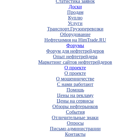
Статистика заявок
Доски
Продам
Куплю
Услуги
Транспорт.Грузоперевозки
Оборудование
Нефтехимия на HimTrade.RU
Форумы
Форум для нефтетрейдеров
Опыт нефтетрейдера
Маркетинг сайтов нефтетрейдеров
О проекте
О проекте
О мошенничестве
С нами работают
Помощь
Цены на рекламу
Цены на сервисы
Обзоры нефтерынков
События
Отличительные знаки
Опросы
Письмо администрации
Контакты