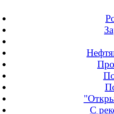
Р
З
Нефтя
Про
По
П
"Откры
С ре