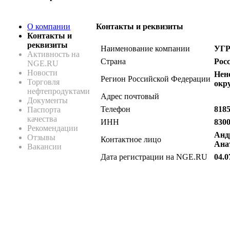
О компании
Контакты и реквизиты
Контакты и
реквизиты
Наименование компании
УГ
Активность на
Страна
Рос
NGE.RU
Новости
Нен
Регион Российской Федерации
Торговля
окр
нефтепродуктами
Адрес почтовый
Документы
Телефон
8185
Паспорта
качества
ИНН
830
Рекомендации
Анд
Отзывы
Контактное лицо
Ана
Вакансии
Дата регистрации на NGE.RU
04.0