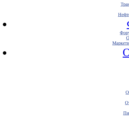
Тра
Нефт
Фору
О
Маркети
О
О
О
Пи