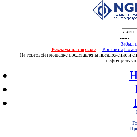
Забыл 
Реклама на портале
Контакты
Помо
На торговой площадке представлены предложение и спро
нефтепродукты
Н
Г
Пре