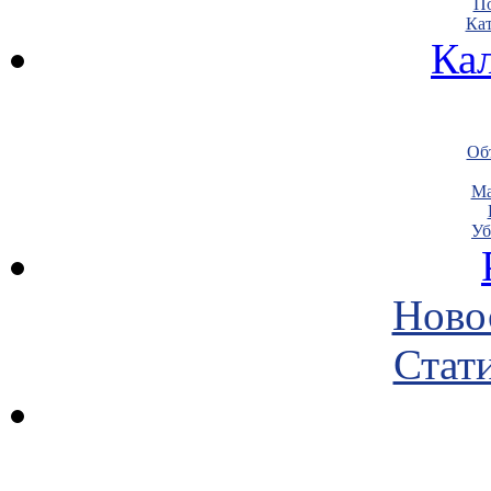
По
Кат
Ка
Объ
Ма
Уб
Ново
Стати