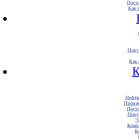
Пост
Как 
Поку
Как 
К
Нефтя
Произв
Пост
Поку
"
Комп
К