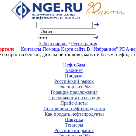
Забыл пароль
/
Регистрация
ортале
Контакты
Помощь
Карта сайта
В "Избранное"
PDA-ве
 спрос на бензин, дизельное топливо, мазут и битум, нефть, г
НефтеБаза
Кабинет
Продажа
Российский рынок
Экспорт из РФ
Горящие предложения
Предложения на сегодня
Прайс-листы
Поставщики нефтепродуктов
Как продать нефтепродукты
Покупка
Тендеры
Российский рынок
Экспорт из РФ