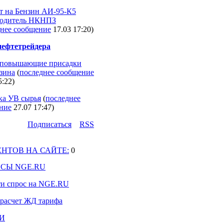
т на Бензин АИ-95-К5
одитель НКНПЗ
днее сообщение
17.03 17:20
)
ефтетрейдера
повышающие присадки
нзина
(
последнее сообщение
5:22
)
ка УВ сырья
(
последнее
ние
27.07 17:47
)
Подпиcаться
RSS
НТОВ НА САЙТЕ:
0
СЫ NGE.RU
ти спрос на NGE.RU
 расчет ЖД тарифа
И