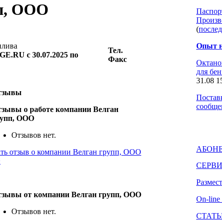
п, ООО
Паспор
Произв
(
после
плива
Опыт н
Тел.
E.RU с 30.07.2025 по
Факс
Октано
для бе
31.08 1
тзывы
Постав
сообще
зывы о работе компании Велган
рупп, ООО
Отзывов нет.
АБОНЕ
ть отзыв о компании Велган групп, ООО
>
СЕРВИ
Размес
зывы от компании Велган групп, ООО
On-line
Отзывов нет.
СТАТЬ