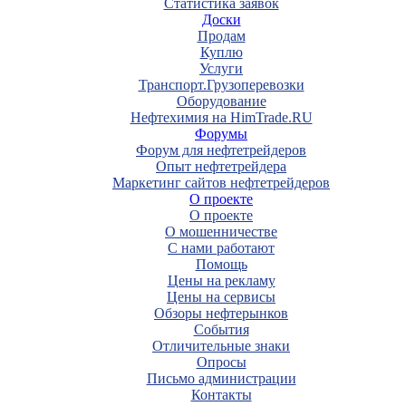
Статистика заявок
Доски
Продам
Куплю
Услуги
Транспорт.Грузоперевозки
Оборудование
Нефтехимия на HimTrade.RU
Форумы
Форум для нефтетрейдеров
Опыт нефтетрейдера
Маркетинг сайтов нефтетрейдеров
О проекте
О проекте
О мошенничестве
С нами работают
Помощь
Цены на рекламу
Цены на сервисы
Обзоры нефтерынков
События
Отличительные знаки
Опросы
Письмо администрации
Контакты