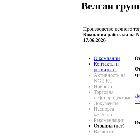
Велган груп
Производство печного то
Компания работала на NG
17.06.2026
О компании
О
Контакты и
От
реквизиты
г
Активность на
NGE.RU
Новости
Торговля
Да
нефтепродуктами
>
Документы
Паспорта
качества
Рекомендации
От
Отзывы
(нет)
Вакансии