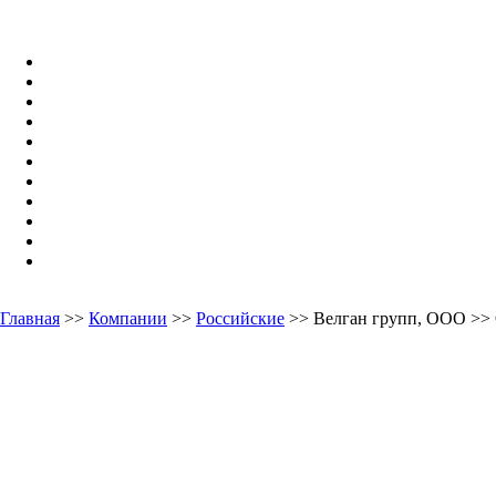
Главная
>>
Компании
>>
Российские
>> Велган групп, ООО >>