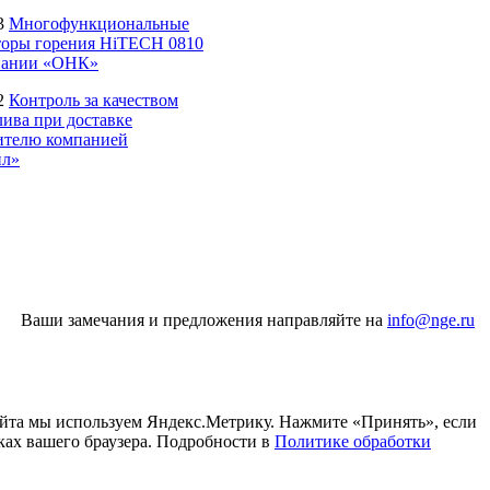
3
Многофункциональные
торы горения HiTECH 0810
пании «ОНК»
2
Контроль за качеством
лива при доставке
ителю компанией
йл»
Ваши замечания и предложения направляйте на
info@nge.ru
айта мы используем Яндекс.Метрику. Нажмите «Принять», если
ках вашего браузера. Подробности в
Политике обработки