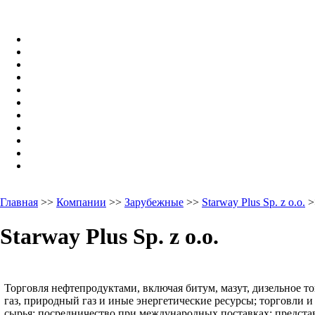
Главная
>>
Компании
>>
Зарубежные
>>
Starway Plus Sp. z o.o.
>
Starway Plus Sp. z o.o.
Торговля нефтепродуктами, включая битум, мазут, дизельное 
газ, природный газ и иные энергетические ресурсы; торговли и
сырья; посредничество при международных поставках; предста