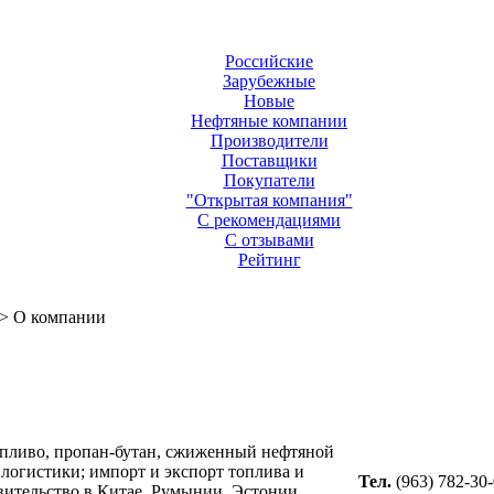
Российские
Зарубежные
Новые
Нефтяные компании
Производители
Поставщики
Покупатели
"Открытая компания"
С рекомендациями
С отзывами
Рейтинг
> О компании
топливо, пропан-бутан, сжиженный нефтяной
 логистики; импорт и экспорт топлива и
Тел.
(963) 782-30
вительство в Китае, Румынии, Эстонии,