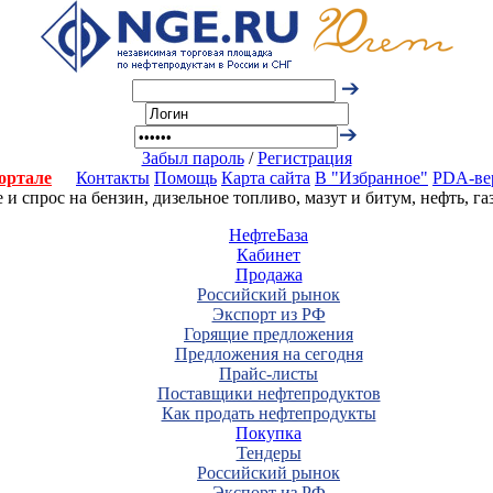
Забыл пароль
/
Регистрация
ортале
Контакты
Помощь
Карта сайта
В "Избранное"
PDA-ве
 спрос на бензин, дизельное топливо, мазут и битум, нефть, г
НефтеБаза
Кабинет
Продажа
Российский рынок
Экспорт из РФ
Горящие предложения
Предложения на сегодня
Прайс-листы
Поставщики нефтепродуктов
Как продать нефтепродукты
Покупка
Тендеры
Российский рынок
Экспорт из РФ