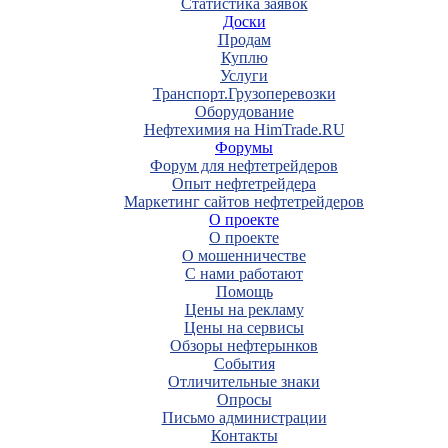
Статистика заявок
Доски
Продам
Куплю
Услуги
Транспорт.Грузоперевозки
Оборудование
Нефтехимия на HimTrade.RU
Форумы
Форум для нефтетрейдеров
Опыт нефтетрейдера
Маркетинг сайтов нефтетрейдеров
О проекте
О проекте
О мошенничестве
С нами работают
Помощь
Цены на рекламу
Цены на сервисы
Обзоры нефтерынков
События
Отличительные знаки
Опросы
Письмо администрации
Контакты