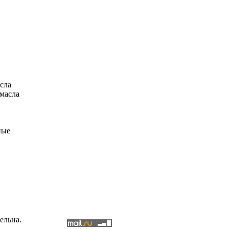
сла
масла
ные
ельна.