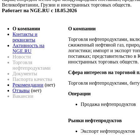
Великобритании, Грузии и иностранных торговых обществ.
Работает на NGE.RU с 18.05.2026
О компании
О компании
Контакты и
Торговля нефтепродуктами, включ
реквизиты
сжиженный нефтяной газ, природ
Активность на
логистики; импорт и экспорт то
NGE.RU
поставках; представительство в
Новости
иностранных торговых обществ.
Торговля
нефтепродуктами
Сфера интересов на торговой 
Документы
Паспорта качества
Торговля нефтепродуктами, битум
Рекомендации
(нет)
Отзывы
(нет)
Операции
Вакансии
Продажа нефтепродуктов
Рынки нефтепродуктов
Экспорт нефтепродуктов