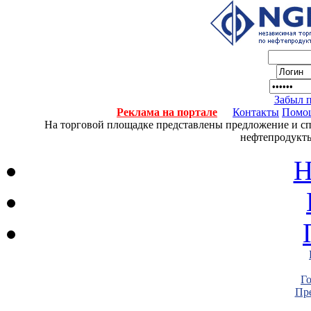
Забыл 
Реклама на портале
Контакты
Помо
На торговой площадке представлены предложение и спро
нефтепродукты
Н
Г
Пре