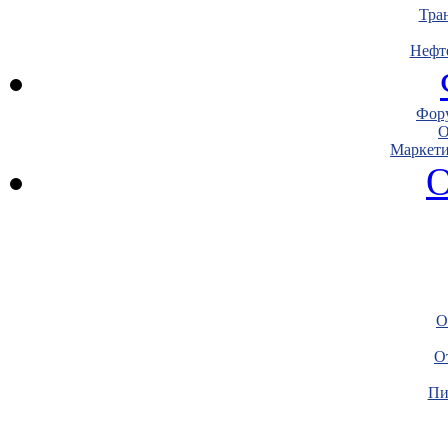
Тра
Нефт
Фору
О
Маркети
О
О
О
Пи