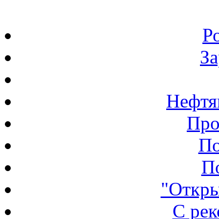
Р
З
Нефтя
Про
По
П
"Откры
С ре