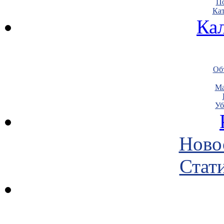
По
Кат
Ка
Объ
Ма
Уб
Ново
Стати