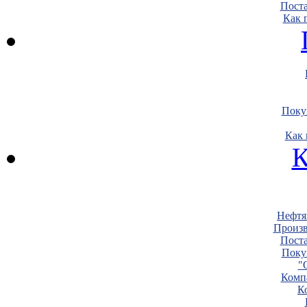
Пост
Как 
Поку
Как 
К
Нефтя
Произв
Пост
Поку
"
Комп
К