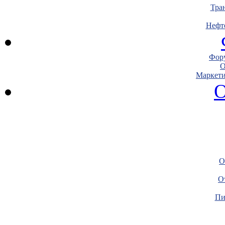
Тра
Нефт
Фору
О
Маркети
О
О
О
Пи