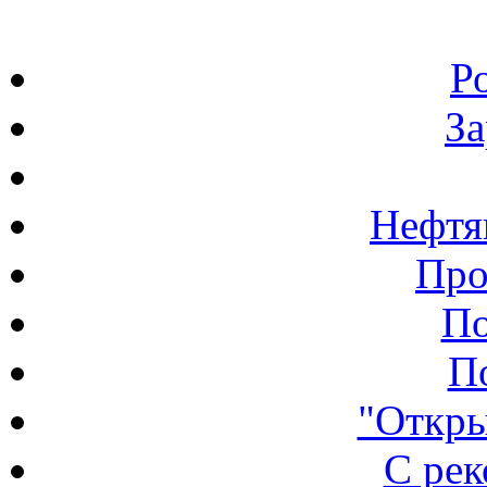
Р
З
Нефтя
Про
По
П
"Откры
С ре