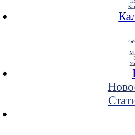
По
Кат
Ка
Объ
Ма
Уб
Ново
Стати