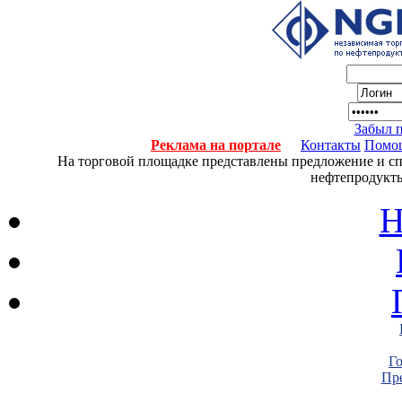
Забыл 
Реклама на портале
Контакты
Помо
На торговой площадке представлены предложение и спро
нефтепродукты
Н
Г
Пре