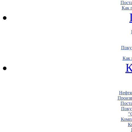
Пост
Как 
Поку
Как 
К
Нефтя
Произв
Пост
Поку
"
Комп
К