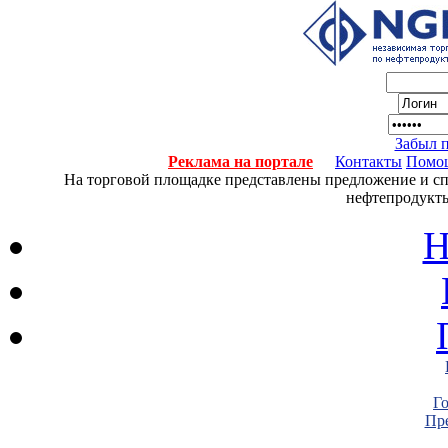
Забыл 
Реклама на портале
Контакты
Помо
На торговой площадке представлены предложение и спро
нефтепродукты
Н
Г
Пре