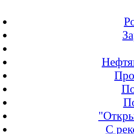
Р
З
Нефтя
Про
По
П
"Откры
С ре