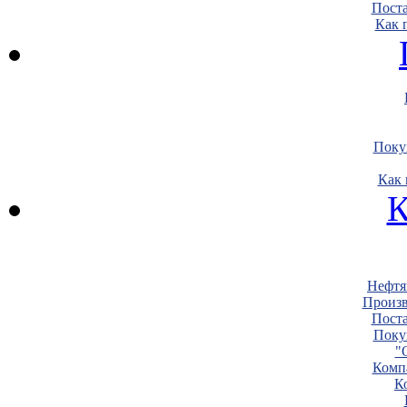
Пост
Как 
Поку
Как 
К
Нефтя
Произв
Пост
Поку
"
Комп
К