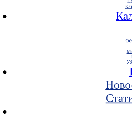
По
Кат
Ка
Объ
Ма
Уб
Ново
Стати