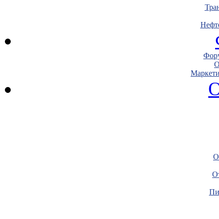
Тра
Нефт
Фору
О
Маркети
О
О
О
Пи