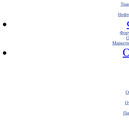
Тра
Нефт
Фору
О
Маркети
О
О
О
Пи