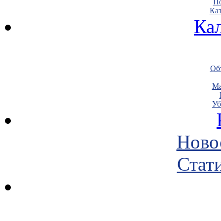
По
Кат
Ка
Объ
Ма
Уб
Ново
Стати