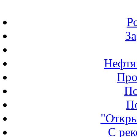
Р
З
Нефтя
Про
По
П
"Откры
С ре