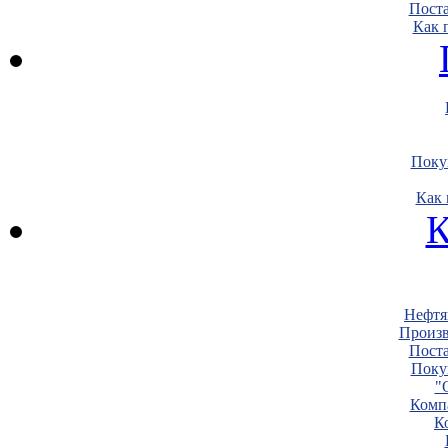
Пост
Как 
Поку
Как 
К
Нефтя
Произв
Пост
Поку
"
Комп
К