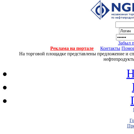
Забыл 
Реклама на портале
Контакты
Помо
На торговой площадке представлены предложение и спро
нефтепродукты
Н
Г
Пре